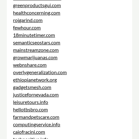
greenproductsgui.com
healthconcerning.com
rojgarind.com
fewhour.com
18minutetimer.com
semanticseostars.com
mainstreamzone.com
growmarijuanas.com
webnshare.com
overlygeneralization.com
ethiopianetwork.org
gadgetsmesh.com
justicefornevada.com
leisuretours.info
hellotbsbro.com
farmandpetscare.com
computingservice.info
caiofracini.com