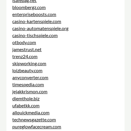
isafebag.net
bloombergz.com
enterpriseboosts.com
casino-kartenspiele.com
casino-automatenspiele.org
casino-tischspiele.com
otbody.com
jamestrust.net
trenz24.com
skipworking.com
loizbeauty.com
anyconverter.com
timespedia.com
jejakkrismon.com
diemthole.biz
ufabetkk.com
allquickmedia.com
technewsgazette.com
pureglowfacecream.com