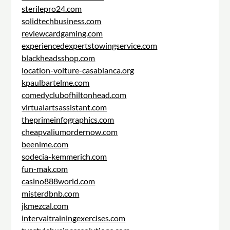
sterilepro24.com
solidtechbusiness.com
reviewcardgaming.com
experiencedexpertstowingservice.com
blackheadsshop.com
location-voiture-casablanca.org
kpaulbartelme.com
comedyclubofhiltonhead.com
virtualartsassistant.com
theprimeinfographics.com
cheapvaliumordernow.com
beenime.com
sodecia-kemmerich.com
fun-mak.com
casino888world.com
misterdbnb.com
jkmezcal.com
intervaltrainingexercises.com