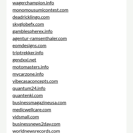
wagerchampion.info
monomousumicontest.com
deadricklingo.com
skyglobefx.com
gamblespherex.info
agentur-ramsenthaler.com
eomdesigns.com
triptrekker.info
gendxxi.net
motomasters.info
mycarzone.info
vibecasaconcepts.com
quantum24.info
quantenki.com
businessmagazineusa.com
medicwellcare.com
vidsmall.com
businessnews2day.com
worldnewsrecords.com