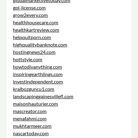
globalmarketlivetoday.com
gpl-license.com
grow2every.com
healthhousecare.com
healthkartreview.com
helpquitporn.com
highqualitybanknote.com
hostingnews24.com
hottstyle.com
howtodiyanything.com
inspiringearthlings.com
investindependent.com
kralbozguncu1.com
landscapinggainesvillefl.com
maisonhauturier.com
mascreator.com
menafahmi.com
mukhtarmeer.com
nascartoday.com