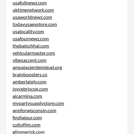
usafullnewz.com
uktimenetwork.com
usaworldnewz.com
todayusaexplore.com
usalocality.com
usafournewz.com
thebalochhal.com
vehicularmaster.com
vibesaccent.com
ampajavierdemiguel.org
brainboosters.co
amberlately.com
joycebriscoe.com
aicarmina.com
mypartysupplystore.com
annforwisconsin.com
findjaipur.com
cultofjim.com
glimmerick.com