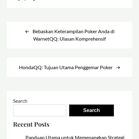
Post
navigation
Bebaskan Keterampilan Poker Anda di
WarnetQQ: Ulasan Komprehensif
HondaQQ: Tujuan Utama Penggemar Poker
Search
Search
Recent Posts
Panduan Utama untuk Memenangkan Strategi