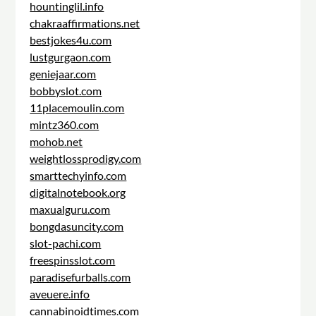
hountinglil.info
chakraaffirmations.net
bestjokes4u.com
lustgurgaon.com
geniejaar.com
bobbyslot.com
11placemoulin.com
mintz360.com
mohob.net
weightlossprodigy.com
smarttechyinfo.com
digitalnotebook.org
maxualguru.com
bongdasuncity.com
slot-pachi.com
freespinsslot.com
paradisefurballs.com
aveuere.info
cannabinoidtimes.com