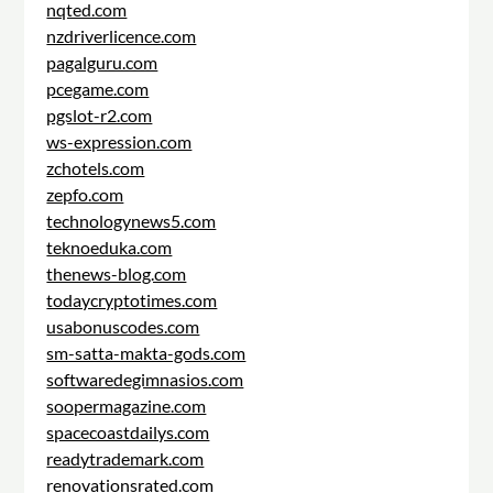
nqted.com
nzdriverlicence.com
pagalguru.com
pcegame.com
pgslot-r2.com
ws-expression.com
zchotels.com
zepfo.com
technologynews5.com
teknoeduka.com
thenews-blog.com
todaycryptotimes.com
usabonuscodes.com
sm-satta-makta-gods.com
softwaredegimnasios.com
soopermagazine.com
spacecoastdailys.com
readytrademark.com
renovationsrated.com