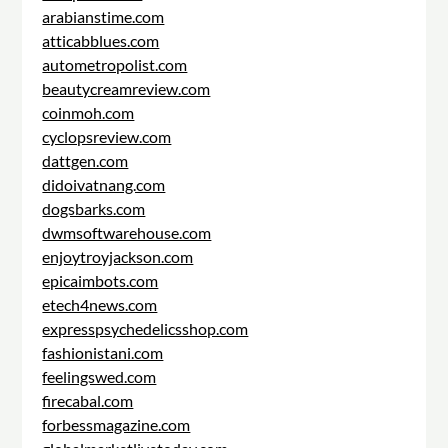
arabianstime.com
atticabblues.com
autometropolist.com
beautycreamreview.com
coinmoh.com
cyclopsreview.com
dattgen.com
didoivatnang.com
dogsbarks.com
dwmsoftwarehouse.com
enjoytroyjackson.com
epicaimbots.com
etech4news.com
expresspsychedelicsshop.com
fashionistani.com
feelingswed.com
firecabal.com
forbessmagazine.com