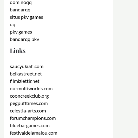
dominoqq
bandarqq
situs pkv games
qq
pkv games
bandarqq pkv
Links
saucyukiah.com
beikastreet.net
filmizlettir.net
ourmultiworlds.com
cooncreekclub.org
pegpufftimes.com
celestia-arts.com
forumchampions.com
bluebargames.com
festivaldelamalou.com