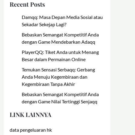
Recent Posts
Damqq: Masa Depan Media Sosial atau
Sekadar Sekejap Lagi?
Bebaskan Semangat Kompetitif Anda
dengan Game Mendebarkan Adaqq
PlayerQQ: Tiket Anda untuk Menang
Besar dalam Permainan Online
Temukan Sensasi Serbaqq: Gerbang
Anda Menuju Kegembiraan dan
Kegembiraan Tanpa Akhir
Bebaskan Semangat Kompetitif Anda
dengan Game Nilai Tertinggi Senjaqq
LINK LAINNYA
data pengeluaran hk