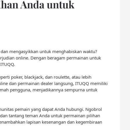
ihan Anda untuk
 dan mengasyikkan untuk menghabiskan waktu?
erjudian online. Dengan beragam permainan untuk
i ITUQQ.
rti poker, blackjack, dan roulette, atau lebih
nline dan permainan dealer langsung, ITUQQ memiliki
ramah pengguna, menjadikannya sempurna untuk
omunitas pemain yang dapat Anda hubungi. Ngobrol
, dan tantang teman Anda untuk permainan pilihan
 menambahkan lapisan kesenangan dan kegembiraan