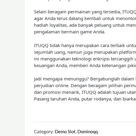
Selain beragam permainan yang tersedia, ITU
agar Anda terus datang kembali untuk menonton
hadiah loyalitas, ada banyak peluang untuk 
pengalaman bermain game Anda.
ITUQQ tidak hanya merupakan cara terbaik un
sejumlah uang, namun juga merupakan platform 
ini menggunakan teknologi enkripsi tercanggih 
keuangan Anda, memberi Anda ketenangan pikir
Jadi mengapa menunggu? Bergabunglah dalam kes
perjudian online. Dengan beragam pilihan perm
dan promosi menarik, ITUQQ adalah tujuan uta
Pasang taruhan Anda, putar rodanya, dan biark
Category:
Demo Slot
,
Dominoqq