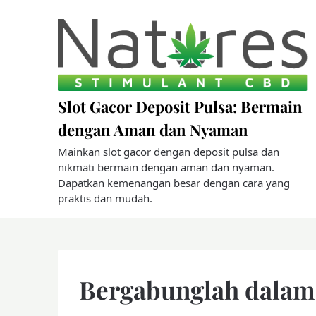
Skip
to
content
Slot Gacor Deposit Pulsa: Bermain
dengan Aman dan Nyaman
Mainkan slot gacor dengan deposit pulsa dan
nikmati bermain dengan aman dan nyaman.
Dapatkan kemenangan besar dengan cara yang
praktis dan mudah.
Bergabunglah dalam