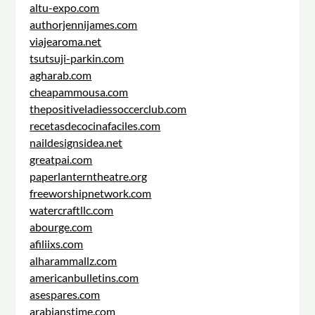
altu-expo.com
authorjennijames.com
viajearoma.net
tsutsuji-parkin.com
agharab.com
cheapammousa.com
thepositiveladiessoccerclub.com
recetasdecocinafaciles.com
naildesignsidea.net
greatpai.com
paperlanterntheatre.org
freeworshipnetwork.com
watercraftllc.com
abourge.com
afiliixs.com
alharammallz.com
americanbulletins.com
asespares.com
arabianstime.com