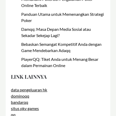
Online Terbaik
Panduan Utama untuk Memenangkan Strategi
Poker
Damqq: Masa Depan Media Sosial atau
Sekadar Sekejap Lagi?
Bebaskan Semangat Kompetitif Anda dengan
Game Mendebarkan Adaqq
PlayerQQ: Tiket Anda untuk Menang Besar
dalam Permainan Online
LINK LAINNYA
data pengeluaran hk
dominoqq
bandarqq
situs pkv games
qq