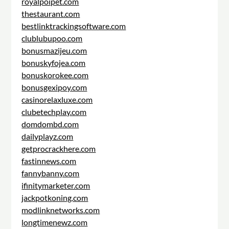
royalpoipet.com
thestaurant.com
bestlinktrackingsoftware.com
clublubupoo.com
bonusmazijeu.com
bonuskyfojea.com
bonuskorokee.com
bonusgexipoy.com
casinorelaxluxe.com
clubetechplay.com
domdombd.com
dailyplayz.com
getprocrackhere.com
fastinnews.com
fannybanny.com
ifinitymarketer.com
jackpotkoning.com
modlinknetworks.com
longtimenewz.com