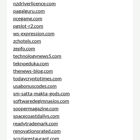
nzdriverlicence.com
pagalguru.com
pcegame.com
pgslot-r2.com
ws-expression.com
zchotels.com
zepfo.com
technologynews5.com
teknoeduka.com
thenews-blog.com
todaycryptotimes.com
usabonuscodes.com
sm-satta-makta-gods.com
softwaredegimnasios.com
soopermagazine.com
spacecoastdailys.com
readytrademark.com
renovationsrated.com
scoziarestaurant.com