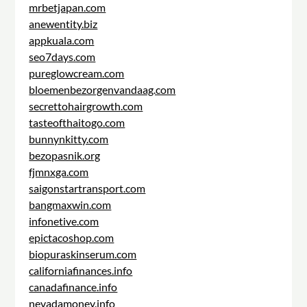
mrbetjapan.com
anewentity.biz
appkuala.com
seo7days.com
pureglowcream.com
bloemenbezorgenvandaag.com
secrettohairgrowth.com
tasteofthaitogo.com
bunnynkitty.com
bezopasnik.org
fjmnxga.com
saigonstartransport.com
bangmaxwin.com
infonetive.com
epictacoshop.com
biopuraskinserum.com
californiafinances.info
canadafinance.info
nevadamoney.info