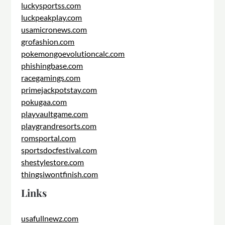
luckysportss.com
luckpeakplay.com
usamicronews.com
grofashion.com
pokemongoevolutioncalc.com
phishingbase.com
racegamings.com
primejackpotstay.com
pokugaa.com
playvaultgame.com
playgrandresorts.com
romsportal.com
sportsdocfestival.com
shestylestore.com
thingsiwontfinish.com
Links
usafullnewz.com