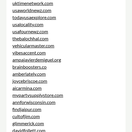
uktimenetwork.com
usaworldnewz.com
todayusaexplore.com
usalocality.com
usafournewz.com
thebalochhal.com
vehicularmaster.com
vibesaccent.com
ampajavierdemiguel.org
brainboosters.co
amberlately.com
joycebriscoe.com
aicarmina.com
mypartysupplystore.com
annforwisconsin.com
findjaipur.com
cultofjim.com
glimmerick.com
davidfollett.com