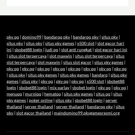
pkv qq
|
domino99
|
bandarqq pkv
|
bandarqq pkv
|
situs pkv
|
situs pkv
|
situs pkv
|
situs pkv games
|
x500 slot
|
slot gacor hari
ini
|
sbobet88 login
|
judi qq
|
slot anti rungkat
|
slot gacor hari ini
|
situs slot terpercaya
|
slot maxwin
|
situs slot terpercaya
|
situs
slot terpercaya
|
slot maxwin
|
situs slot gacor
|
situs pkv games
|
pkv qq
|
pkv qq
|
pkv qq
|
pkv qq
|
pkv qq
|
pkv qq
|
pkv qq
|
pkv qq
|
situs pkv
|
situs pkv games
|
situs pkv games
|
bandarq
|
situs pkv
games
|
situs pkv
|
pkv qq
|
pkv qq
|
pkv qq
|
x500 slot
|
sbobet88
login
|
sbobet88 login
|
mix parlay
|
sbobet login
|
pkv qq
|
pkv qq
|
menuqq
|
murniqq
|
hematqq
|
situs pkv games
|
situs qq
|
situs
pkv games
|
poker online
|
situs pkv
|
sbobet88 login
|
server
thailand
|
server thailand
|
server thailand
|
bandarqq pkv
|
situs
pkv
|
slot gacor thailand
|
maindomino99.pkvgamesresmi.org