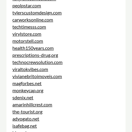
peolpstar.com
tylerscustomdesign.com
carworksonline.com
techtimesss.com
virylstore.com
motorstell.com
health150years.com
prescriptions-drug.org
technocrewsolution.com
viraltokvibes.com
vivianebritoimoveis.com
magforbes.net
monkeycap.org
sdenix.net
amarinhillcrest.com
the-tourist.org
advogato.net
isafebag.net