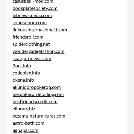
casusbelli-mod.com
bookplatesociety.com
lebnewsmedia.com
sonosonora.com
linkuusinternasional1.com
friendsroll.com
spiderclothing.net
wondergadgetsshop.com
seatgurunews.com
3net.info
codeplex.info
okena.info
akunidpropokerqq.com
bespokecardetailing.com
bestfriendscredit.com
elibrary.biz
eczema-naturalcures.com
astro-bath.com
aghapal.com