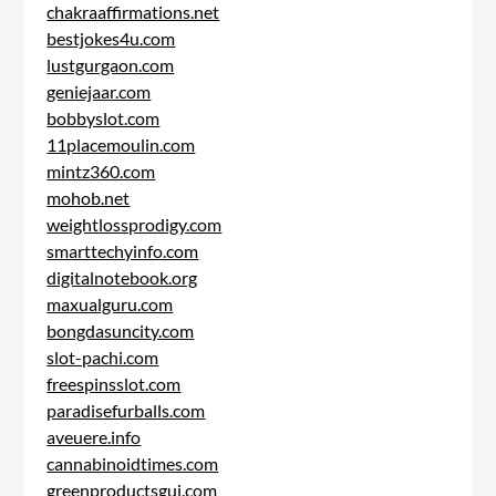
chakraaffirmations.net
bestjokes4u.com
lustgurgaon.com
geniejaar.com
bobbyslot.com
11placemoulin.com
mintz360.com
mohob.net
weightlossprodigy.com
smarttechyinfo.com
digitalnotebook.org
maxualguru.com
bongdasuncity.com
slot-pachi.com
freespinsslot.com
paradisefurballs.com
aveuere.info
cannabinoidtimes.com
greenproductsgui.com