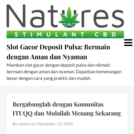
Skip
to
content
Slot Gacor Deposit Pulsa: Bermain
dengan Aman dan Nyaman
Mainkan slot gacor dengan deposit pulsa dan nikmati
bermain dengan aman dan nyaman. Dapatkan kemenangan
besar dengan cara yang praktis dan mudah.
Bergabunglah dengan Komunitas
ITUQQ dan Mulailah Menang Sekarang
By admin on
December 23, 2025