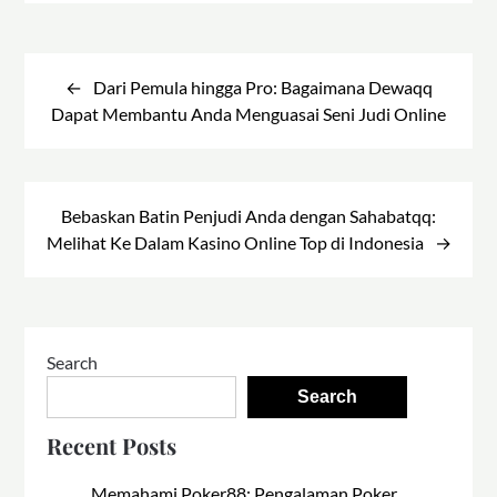
Post
navigation
Dari Pemula hingga Pro: Bagaimana Dewaqq
Dapat Membantu Anda Menguasai Seni Judi Online
Bebaskan Batin Penjudi Anda dengan Sahabatqq:
Melihat Ke Dalam Kasino Online Top di Indonesia
Search
Search
Recent Posts
Memahami Poker88: Pengalaman Poker