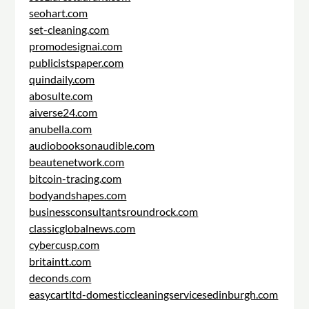
seohart.com
set-cleaning.com
promodesignai.com
publicistspaper.com
quindaily.com
abosulte.com
aiverse24.com
anubella.com
audiobooksonaudible.com
beautenetwork.com
bitcoin-tracing.com
bodyandshapes.com
businessconsultantsroundrock.com
classicglobalnews.com
cybercusp.com
britaintt.com
deconds.com
easycartltd-domesticcleaningservicesedinburgh.com