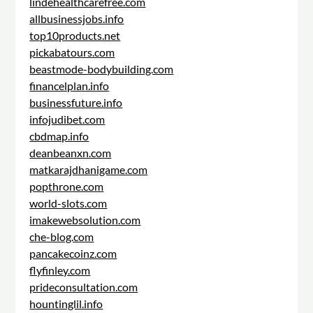
lindehealthcarefree.com
allbusinessjobs.info
top10products.net
pickabatours.com
beastmode-bodybuilding.com
financelplan.info
businessfuture.info
infojudibet.com
cbdmap.info
deanbeanxn.com
matkarajdhanigame.com
popthrone.com
world-slots.com
imakewebsolution.com
che-blog.com
pancakecoinz.com
flyfinley.com
prideconsultation.com
hountinglil.info