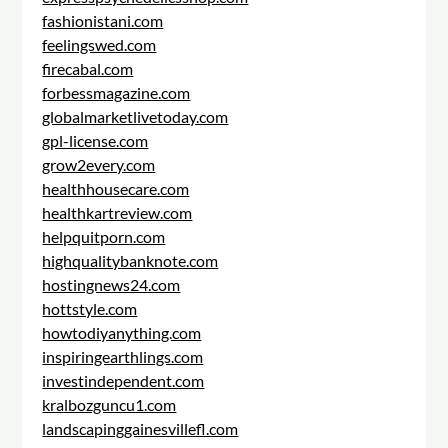
fashionistani.com
feelingswed.com
firecabal.com
forbessmagazine.com
globalmarketlivetoday.com
gpl-license.com
grow2every.com
healthhousecare.com
healthkartreview.com
helpquitporn.com
highqualitybanknote.com
hostingnews24.com
hottstyle.com
howtodiyanything.com
inspiringearthlings.com
investindependent.com
kralbozguncu1.com
landscapinggainesvillefl.com