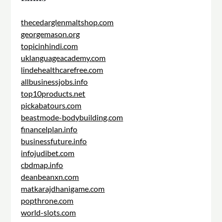
thecedarglenmaltshop.com
georgemason.org
topicinhindi.com
uklanguageacademy.com
lindehealthcarefree.com
allbusinessjobs.info
top10products.net
pickabatours.com
beastmode-bodybuilding.com
financelplan.info
businessfuture.info
infojudibet.com
cbdmap.info
deanbeanxn.com
matkarajdhanigame.com
popthrone.com
world-slots.com