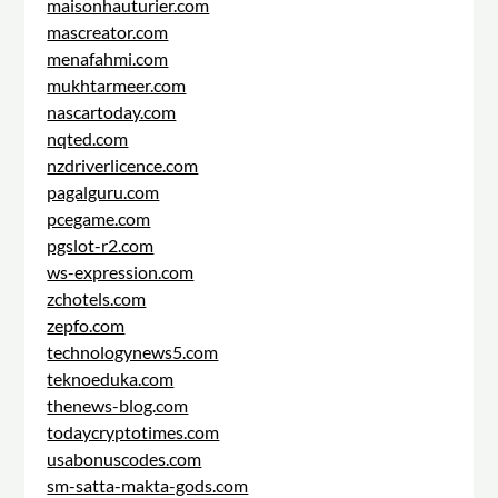
maisonhauturier.com
mascreator.com
menafahmi.com
mukhtarmeer.com
nascartoday.com
nqted.com
nzdriverlicence.com
pagalguru.com
pcegame.com
pgslot-r2.com
ws-expression.com
zchotels.com
zepfo.com
technologynews5.com
teknoeduka.com
thenews-blog.com
todaycryptotimes.com
usabonuscodes.com
sm-satta-makta-gods.com