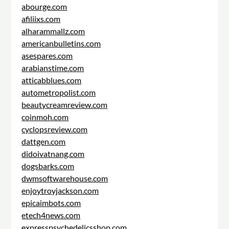
abourge.com
afiliixs.com
alharammallz.com
americanbulletins.com
asespares.com
arabianstime.com
atticabblues.com
autometropolist.com
beautycreamreview.com
coinmoh.com
cyclopsreview.com
dattgen.com
didoivatnang.com
dogsbarks.com
dwmsoftwarehouse.com
enjoytroyjackson.com
epicaimbots.com
etech4news.com
expresspsychedelicsshop.com