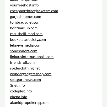
yourfreehost.info
cheapnorthfacejacketsm.com
gurjoshhomes.com
tombradydiet.com
bonthaiclub.com
casusbelli-mod.com
bookplatesociety.com
lebnewsmedia.com
sonosonora.com
linkuusinternasional1.com
friendsroll.com
spiderclothing.net
wondergadgetsshop.com
seatgurunews.com
3net.info
codeplex.info
okena.info
akunidpropokerqq.com