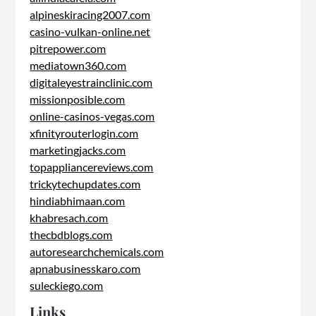
alpineskiracing2007.com
casino-vulkan-online.net
pitrepower.com
mediatown360.com
digitaleyestrainclinic.com
missionposible.com
online-casinos-vegas.com
xfinityrouterlogin.com
marketingjacks.com
topappliancereviews.com
trickytechupdates.com
hindiabhimaan.com
khabresach.com
thecbdblogs.com
autoresearchchemicals.com
apnabusinesskaro.com
suleckiego.com
Links