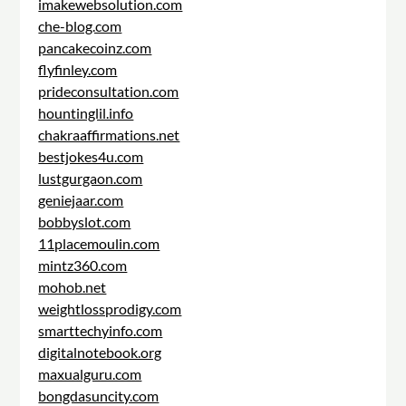
imakewebsolution.com
che-blog.com
pancakecoinz.com
flyfinley.com
prideconsultation.com
hountinglil.info
chakraaffirmations.net
bestjokes4u.com
lustgurgaon.com
geniejaar.com
bobbyslot.com
11placemoulin.com
mintz360.com
mohob.net
weightlossprodigy.com
smarttechyinfo.com
digitalnotebook.org
maxualguru.com
bongdasuncity.com