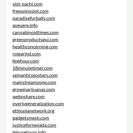
slot-pachi.com
freespinsslot.com
paradisefurballs.com
aveuere.info
cannabinoidtimes.com
greenproductsgui.com
healthconcerning.com
rojgarind.com
fewhour.com
18minutetimer.com
semanticseostars.com
mainstreamzone.com
growmarijuanas.com
webnshare.com
overlygeneralization.com
ethiopianetwork.org
gadgetsmesh.com
justicefornevada.com
leisuretours.info