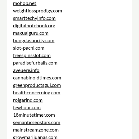
mohob.net
weightlossprodigy.com
smarttechyinfo.com
digitalnotebook.org
maxualguru.com
bongdasuncity.com
slot-pachi.com
freespinsslot.com
paradisefurballs.com
aveuere.info
cannabinoidtimes.com
greenproductsgui.com
healthconcerning.com
rojgarind.com
fewhour.com
18minutetimer.com
semanticseostars.com
mainstreamzone.com
growmarijuanas.com