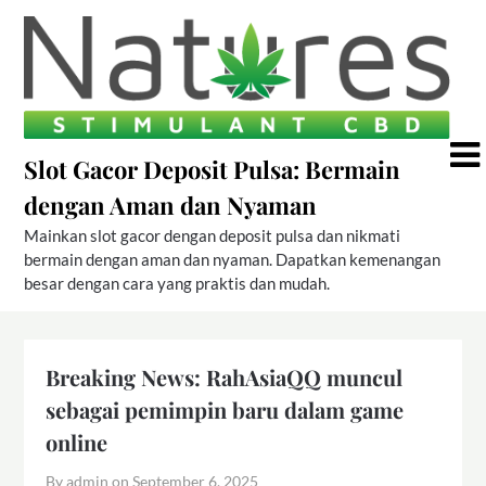
Skip
to
content
Slot Gacor Deposit Pulsa: Bermain
dengan Aman dan Nyaman
Mainkan slot gacor dengan deposit pulsa dan nikmati
bermain dengan aman dan nyaman. Dapatkan kemenangan
besar dengan cara yang praktis dan mudah.
Breaking News: RahAsiaQQ muncul
sebagai pemimpin baru dalam game
online
By admin on
September 6, 2025