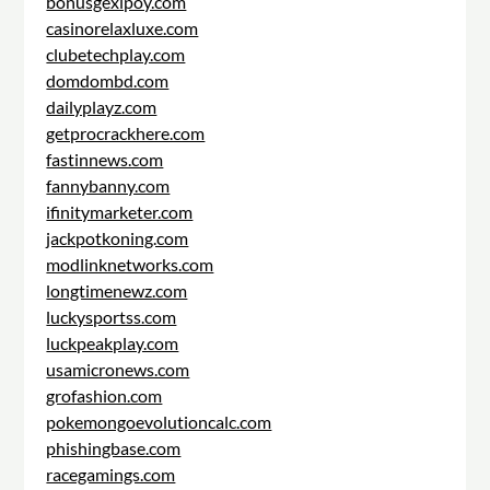
bonusgexipoy.com
casinorelaxluxe.com
clubetechplay.com
domdombd.com
dailyplayz.com
getprocrackhere.com
fastinnews.com
fannybanny.com
ifinitymarketer.com
jackpotkoning.com
modlinknetworks.com
longtimenewz.com
luckysportss.com
luckpeakplay.com
usamicronews.com
grofashion.com
pokemongoevolutioncalc.com
phishingbase.com
racegamings.com