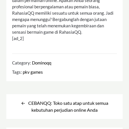
dalam permainan online. Apakah Anda seorang
profesional berpengalaman atau pemain biasa,
RahasiaQQ memiliki sesuatu untuk semua orang. Jadi
mengapa menunggu? Bergabunglah dengan jutaan
pemain yang telah menemukan kegembiraan dan
sensasi bermain game di RahasiaQQ.
[ad_2]
Category:
Dominoqq
Tags:
pkv games
Post
navigation
CEBANQQ: Toko satu atap untuk semua
kebutuhan perjudian online Anda