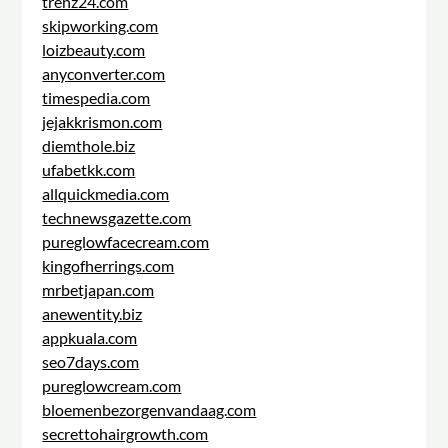
trenz24.com
skipworking.com
loizbeauty.com
anyconverter.com
timespedia.com
jejakkrismon.com
diemthole.biz
ufabetkk.com
allquickmedia.com
technewsgazette.com
pureglowfacecream.com
kingofherrings.com
mrbetjapan.com
anewentity.biz
appkuala.com
seo7days.com
pureglowcream.com
bloemenbezorgenvandaag.com
secrettohairgrowth.com