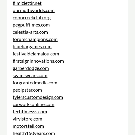
filmizlettir.net
ourmultiworlds.com
cooncreekclub.org
pegpufftimes.com
celestia-arts.com
forumchampions.com
bluebargames.com
festivaldelamalou.com
firstsigninnovations.com
garberdodge.com
swim-wears.com
forgrantedmedia.com
peolpstar.com
tylerscustomdesign.com
carworksonline.com
techtimesss.com
virylstore.com
motorstell.com
health150years.com