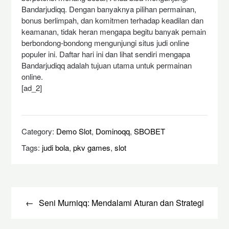
Bandarjudiqq. Dengan banyaknya pilihan permainan,
bonus berlimpah, dan komitmen terhadap keadilan dan
keamanan, tidak heran mengapa begitu banyak pemain
berbondong-bondong mengunjungi situs judi online
populer ini. Daftar hari ini dan lihat sendiri mengapa
Bandarjudiqq adalah tujuan utama untuk permainan
online.
[ad_2]
Category:
Demo Slot
,
Dominoqq
,
SBOBET
Tags:
judi bola
,
pkv games
,
slot
Post
navigation
Seni Murniqq: Mendalami Aturan dan Strategi