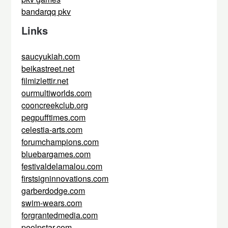
bandarqq pkv
Links
saucyukiah.com
beikastreet.net
filmizlettir.net
ourmultiworlds.com
cooncreekclub.org
pegpufftimes.com
celestia-arts.com
forumchampions.com
bluebargames.com
festivaldelamalou.com
firstsigninnovations.com
garberdodge.com
swim-wears.com
forgrantedmedia.com
peolpstar.com