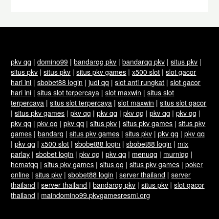
pkv qq
|
domino99
|
bandarqq pkv
|
bandarqq pkv
|
situs pkv
|
situs pkv
|
situs pkv
|
situs pkv games
|
x500 slot
|
slot gacor
hari ini
|
sbobet88 login
|
judi qq
|
slot anti rungkat
|
slot gacor
hari ini
|
situs slot terpercaya
|
slot maxwin
|
situs slot
terpercaya
|
situs slot terpercaya
|
slot maxwin
|
situs slot gacor
|
situs pkv games
|
pkv qq
|
pkv qq
|
pkv qq
|
pkv qq
|
pkv qq
|
pkv qq
|
pkv qq
|
pkv qq
|
situs pkv
|
situs pkv games
|
situs pkv
games
|
bandarq
|
situs pkv games
|
situs pkv
|
pkv qq
|
pkv qq
|
pkv qq
|
x500 slot
|
sbobet88 login
|
sbobet88 login
|
mix
parlay
|
sbobet login
|
pkv qq
|
pkv qq
|
menuqq
|
murniqq
|
hematqq
|
situs pkv games
|
situs qq
|
situs pkv games
|
poker
online
|
situs pkv
|
sbobet88 login
|
server thailand
|
server
thailand
|
server thailand
|
bandarqq pkv
|
situs pkv
|
slot gacor
thailand
|
maindomino99.pkvgamesresmi.org