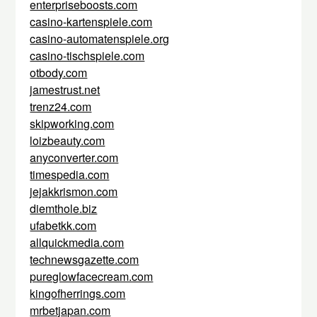
enterpriseboosts.com
casino-kartenspiele.com
casino-automatenspiele.org
casino-tischspiele.com
otbody.com
jamestrust.net
trenz24.com
skipworking.com
loizbeauty.com
anyconverter.com
timespedia.com
jejakkrismon.com
diemthole.biz
ufabetkk.com
allquickmedia.com
technewsgazette.com
pureglowfacecream.com
kingofherrings.com
mrbetjapan.com