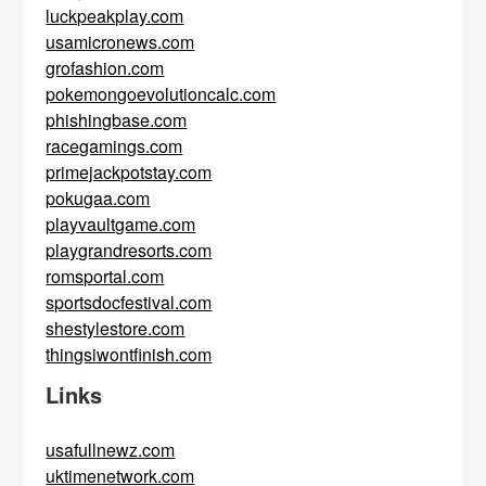
luckpeakplay.com
usamicronews.com
grofashion.com
pokemongoevolutioncalc.com
phishingbase.com
racegamings.com
primejackpotstay.com
pokugaa.com
playvaultgame.com
playgrandresorts.com
romsportal.com
sportsdocfestival.com
shestylestore.com
thingsiwontfinish.com
Links
usafullnewz.com
uktimenetwork.com