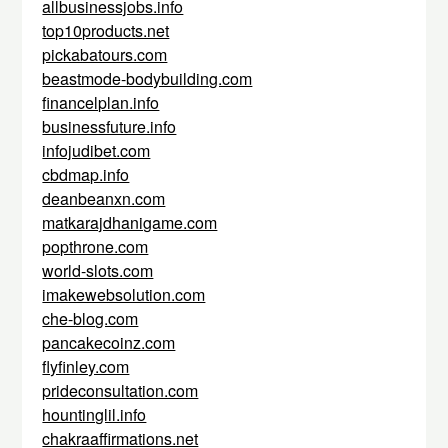
allbusinessjobs.info
top10products.net
pickabatours.com
beastmode-bodybuilding.com
financelplan.info
businessfuture.info
infojudibet.com
cbdmap.info
deanbeanxn.com
matkarajdhanigame.com
popthrone.com
world-slots.com
imakewebsolution.com
che-blog.com
pancakecoinz.com
flyfinley.com
prideconsultation.com
hountinglil.info
chakraaffirmations.net