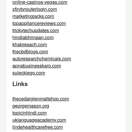
online-casinos-vegas.com
xfinityrouterlogin.com
marketingjacks.com
topappliancereviews.com
trickytechupdates.com
hindiabhimaan.com
khabresach.com
thecbdblogs.com
autoresearchchemicals.com
apnabusinesskaro.com
suleckiego.com
Links
thecedarglenmaltshop.com
georgemason.org
topicinhindi.com
uklanguageacademy.com
lindehealthcarefree.com