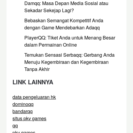
Damqq: Masa Depan Media Sosial atau
Sekadar Sekejap Lagi?
Bebaskan Semangat Kompetitif Anda
dengan Game Mendebarkan Adaqq
PlayerQQ: Tiket Anda untuk Menang Besar
dalam Permainan Online
Temukan Sensasi Serbaqq: Gerbang Anda
Menuju Kegembiraan dan Kegembiraan
Tanpa Akhir
LINK LAINNYA
data pengeluaran hk
dominoqq
bandarqq
situs pkv games
qq
pkv games