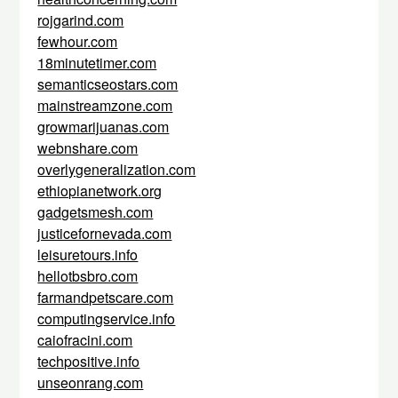
rojgarind.com
fewhour.com
18minutetimer.com
semanticseostars.com
mainstreamzone.com
growmarijuanas.com
webnshare.com
overlygeneralization.com
ethiopianetwork.org
gadgetsmesh.com
justicefornevada.com
leisuretours.info
hellotbsbro.com
farmandpetscare.com
computingservice.info
caiofracini.com
techpositive.info
unseonrang.com