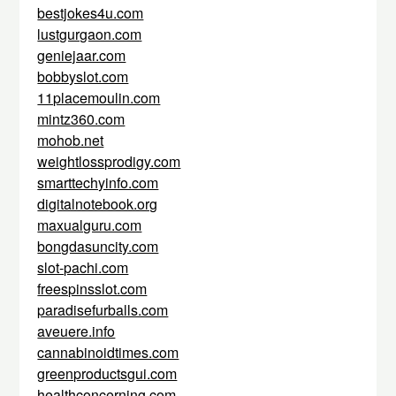
bestjokes4u.com
lustgurgaon.com
geniejaar.com
bobbyslot.com
11placemoulin.com
mintz360.com
mohob.net
weightlossprodigy.com
smarttechyinfo.com
digitalnotebook.org
maxualguru.com
bongdasuncity.com
slot-pachi.com
freespinsslot.com
paradisefurballs.com
aveuere.info
cannabinoidtimes.com
greenproductsgui.com
healthconcerning.com