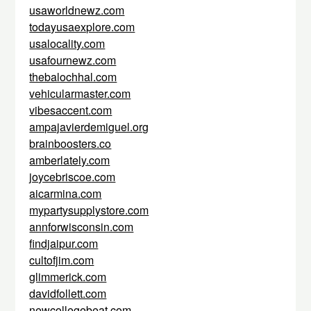
usaworldnewz.com
todayusaexplore.com
usalocality.com
usafournewz.com
thebalochhal.com
vehicularmaster.com
vibesaccent.com
ampajavierdemiguel.org
brainboosters.co
amberlately.com
joycebriscoe.com
aicarmina.com
mypartysupplystore.com
annforwisconsin.com
findjaipur.com
cultofjim.com
glimmerick.com
davidfollett.com
newcollegebeat.com