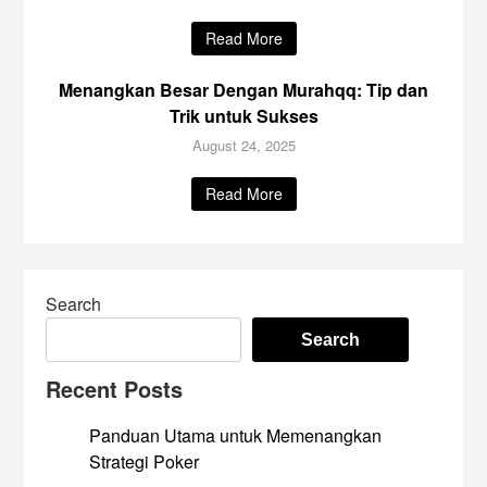
Read More
Menangkan Besar Dengan Murahqq: Tip dan
Trik untuk Sukses
August 24, 2025
Read More
Search
Search
Recent Posts
Panduan Utama untuk Memenangkan
Strategi Poker