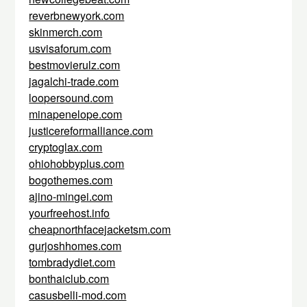
reverbnewyork.com
skinmerch.com
usvisaforum.com
bestmovierulz.com
jagalchi-trade.com
loopersound.com
minapenelope.com
justicereformalliance.com
cryptoglax.com
ohiohobbyplus.com
bogothemes.com
ajino-mingei.com
yourfreehost.info
cheapnorthfacejacketsm.com
gurjoshhomes.com
tombradydiet.com
bonthaiclub.com
casusbelli-mod.com