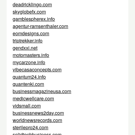
deadricklingo.com
skyglobefx.com
gamblespherex.info
agentur-ramsenthaler.com
eomdesigns.com
triptrekker.info
gendxxi.net
motomasters.info
mycarzone.info
vibecasaconcepts.com
quantum24.info
quantenki.com
businessmagazineusa.com
medicwellcare.com
vidsmall.com
businessnews2day.com
worldnewsrecords.com
sterilepro24.com
solidtechbusiness.com