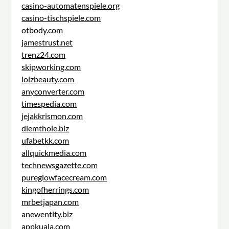
casino-automatenspiele.org
casino-tischspiele.com
otbody.com
jamestrust.net
trenz24.com
skipworking.com
loizbeauty.com
anyconverter.com
timespedia.com
jejakkrismon.com
diemthole.biz
ufabetkk.com
allquickmedia.com
technewsgazette.com
pureglowfacecream.com
kingofherrings.com
mrbetjapan.com
anewentity.biz
appkuala.com