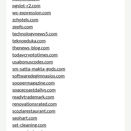
pgslot-r2.com
ws-expression.com
zchotels.com
zepfo.com
technologynews5.com
teknoeduka.com
thenews-blog.com
todaycryptotimes.com
usabonuscodes.com
sm-satta-makta-gods.com
softwaredegimnasios.com
soopermagazine.com
spacecoastdailys.com
readytrademark.com
renovationsrated.com
scoziarestaurant.com
seohart.com
set-cleaning.com