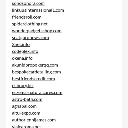
sonosonora.com
linkuusinternasional1.com
friendsroll.com
spiderclothing.net
wondergadgetsshop.com
seatgurunews.com
3net.info
codeplex.info
okena.info
akunidpropokerqq.com
bespokecardetailing.com
bestfriendscredit.com
elibrary.biz
eczema-naturalcures.com
astro-bath.com
aghapal.com
altu-expo.com
authorjennijames.com
viajearoma.net