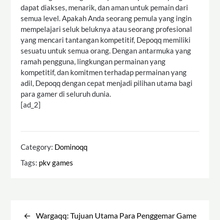
dapat diakses, menarik, dan aman untuk pemain dari
semua level. Apakah Anda seorang pemula yang ingin
mempelajari seluk beluknya atau seorang profesional
yang mencari tantangan kompetitif, Depoqq memiliki
sesuatu untuk semua orang. Dengan antarmuka yang
ramah pengguna, lingkungan permainan yang
kompetitif, dan komitmen terhadap permainan yang
adil, Depoqq dengan cepat menjadi pilihan utama bagi
para gamer di seluruh dunia.
[ad_2]
Category:
Dominoqq
Tags:
pkv games
Post
navigation
Wargaqq: Tujuan Utama Para Penggemar Game