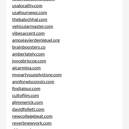
usalocality.com
usafournewz.com
thebalochhal.com
vehicularmaster.com
vibesaccent.com
ampajavierdemiguel.org
brainboosters.co
amberlately.com
joycebriscoe.com
aicarmina.com
mypartysupplystore.com
annforwisconsin.com
findjaipur.com
cultofjim.com
glimmerick.com
davidfollett.com
newcollegebeat.com
reverbnewyork.com