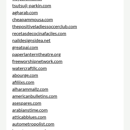
tsutsuji-parkin.com
agharab.com
cheapammousa.com
thepositiveladiessoccerclub.com
recetasdecocinafaciles.com
naildesignsidea.net
greatpai.com
paperlanterntheatre.org
freeworshipnetwork.com
watercraftllc.com
abourge.com
afiliixs.com
alharammallz.com
americanbulletins.com
asespares.com
arabianstime.com
atticabblues.com
autometropolist.com