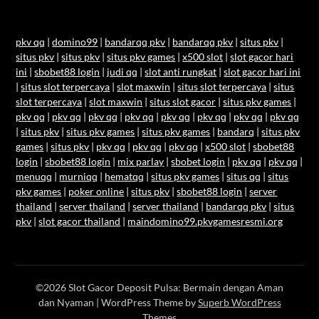
pkv qq
|
domino99
|
bandarqq pkv
|
bandarqq pkv
|
situs pkv
|
situs pkv
|
situs pkv
|
situs pkv games
|
x500 slot
|
slot gacor hari
ini
|
sbobet88 login
|
judi qq
|
slot anti rungkat
|
slot gacor hari ini
|
situs slot terpercaya
|
slot maxwin
|
situs slot terpercaya
|
situs
slot terpercaya
|
slot maxwin
|
situs slot gacor
|
situs pkv games
|
pkv qq
|
pkv qq
|
pkv qq
|
pkv qq
|
pkv qq
|
pkv qq
|
pkv qq
|
pkv qq
|
situs pkv
|
situs pkv games
|
situs pkv games
|
bandarq
|
situs pkv
games
|
situs pkv
|
pkv qq
|
pkv qq
|
pkv qq
|
x500 slot
|
sbobet88
login
|
sbobet88 login
|
mix parlay
|
sbobet login
|
pkv qq
|
pkv qq
|
menuqq
|
murniqq
|
hematqq
|
situs pkv games
|
situs qq
|
situs
pkv games
|
poker online
|
situs pkv
|
sbobet88 login
|
server
thailand
|
server thailand
|
server thailand
|
bandarqq pkv
|
situs
pkv
|
slot gacor thailand
|
maindomino99.pkvgamesresmi.org
©2026 Slot Gacor Deposit Pulsa: Bermain dengan Aman
dan Nyaman
| WordPress Theme by
Superb WordPress
Themes