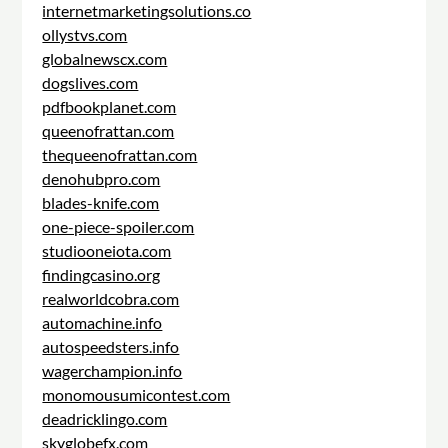
internetmarketingsolutions.co
ollystvs.com
globalnewscx.com
dogslives.com
pdfbookplanet.com
queenofrattan.com
thequeenofrattan.com
denohubpro.com
blades-knife.com
one-piece-spoiler.com
studiooneiota.com
findingcasino.org
realworldcobra.com
automachine.info
autospeedsters.info
wagerchampion.info
monomousumicontest.com
deadricklingo.com
skyglobefx.com