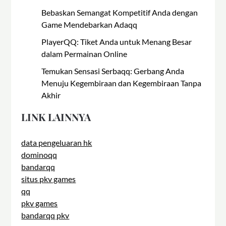
Bebaskan Semangat Kompetitif Anda dengan
Game Mendebarkan Adaqq
PlayerQQ: Tiket Anda untuk Menang Besar
dalam Permainan Online
Temukan Sensasi Serbaqq: Gerbang Anda
Menuju Kegembiraan dan Kegembiraan Tanpa
Akhir
LINK LAINNYA
data pengeluaran hk
dominoqq
bandarqq
situs pkv games
qq
pkv games
bandarqq pkv