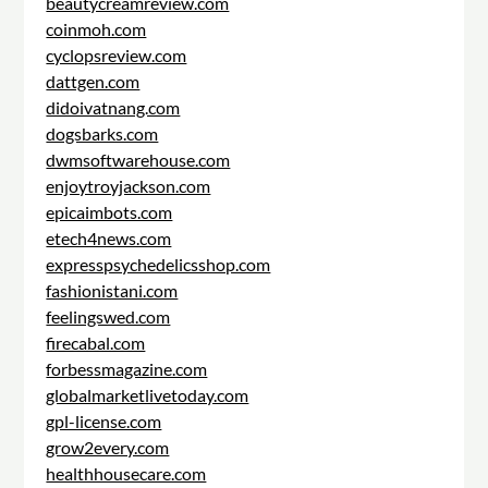
beautycreamreview.com
coinmoh.com
cyclopsreview.com
dattgen.com
didoivatnang.com
dogsbarks.com
dwmsoftwarehouse.com
enjoytroyjackson.com
epicaimbots.com
etech4news.com
expresspsychedelicsshop.com
fashionistani.com
feelingswed.com
firecabal.com
forbessmagazine.com
globalmarketlivetoday.com
gpl-license.com
grow2every.com
healthhousecare.com