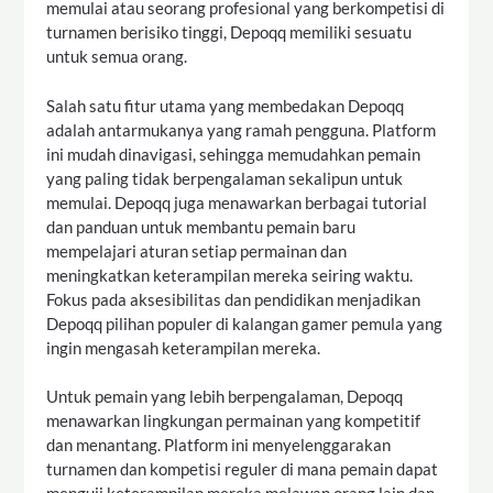
memulai atau seorang profesional yang berkompetisi di
turnamen berisiko tinggi, Depoqq memiliki sesuatu
untuk semua orang.
Salah satu fitur utama yang membedakan Depoqq
adalah antarmukanya yang ramah pengguna. Platform
ini mudah dinavigasi, sehingga memudahkan pemain
yang paling tidak berpengalaman sekalipun untuk
memulai. Depoqq juga menawarkan berbagai tutorial
dan panduan untuk membantu pemain baru
mempelajari aturan setiap permainan dan
meningkatkan keterampilan mereka seiring waktu.
Fokus pada aksesibilitas dan pendidikan menjadikan
Depoqq pilihan populer di kalangan gamer pemula yang
ingin mengasah keterampilan mereka.
Untuk pemain yang lebih berpengalaman, Depoqq
menawarkan lingkungan permainan yang kompetitif
dan menantang. Platform ini menyelenggarakan
turnamen dan kompetisi reguler di mana pemain dapat