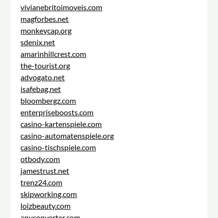
vivianebritoimoveis.com
magforbes.net
monkeycap.org
sdenix.net
amarinhillcrest.com
the-tourist.org
advogato.net
isafebag.net
bloombergz.com
enterpriseboosts.com
casino-kartenspiele.com
casino-automatenspiele.org
casino-tischspiele.com
otbody.com
jamestrust.net
trenz24.com
skipworking.com
loizbeauty.com
anyconverter.com