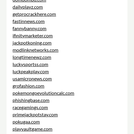
dailyplayz.com
getprocrackhere.com
fastinnews.com
fannybanny.com
ifinitymarketer.com
jackpotkoning.com
modlinknetworks.com
longtimenewz.com
luckysportss.com
luckpeakplay.com
usamicronews.com
grofashion.com
pokemongoevolutioncalc.com
phishingbase.com
racegamings.com
primejackpotstay.com
pokugaa.com
playvaultgame.com