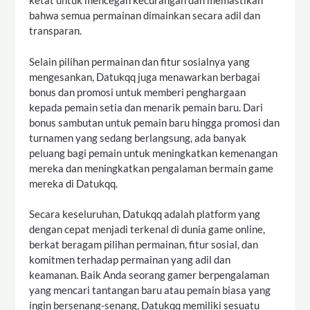
ketat untuk mencegah kecurangan dan memastikan
bahwa semua permainan dimainkan secara adil dan
transparan.
Selain pilihan permainan dan fitur sosialnya yang
mengesankan, Datukqq juga menawarkan berbagai
bonus dan promosi untuk memberi penghargaan
kepada pemain setia dan menarik pemain baru. Dari
bonus sambutan untuk pemain baru hingga promosi dan
turnamen yang sedang berlangsung, ada banyak
peluang bagi pemain untuk meningkatkan kemenangan
mereka dan meningkatkan pengalaman bermain game
mereka di Datukqq.
Secara keseluruhan, Datukqq adalah platform yang
dengan cepat menjadi terkenal di dunia game online,
berkat beragam pilihan permainan, fitur sosial, dan
komitmen terhadap permainan yang adil dan
keamanan. Baik Anda seorang gamer berpengalaman
yang mencari tantangan baru atau pemain biasa yang
ingin bersenang-senang, Datukqq memiliki sesuatu