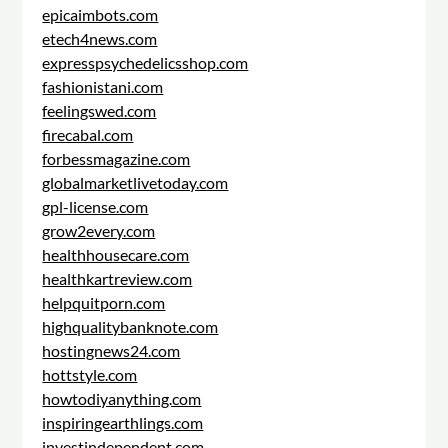
epicaimbots.com
etech4news.com
expresspsychedelicsshop.com
fashionistani.com
feelingswed.com
firecabal.com
forbessmagazine.com
globalmarketlivetoday.com
gpl-license.com
grow2every.com
healthhousecare.com
healthkartreview.com
helpquitporn.com
highqualitybanknote.com
hostingnews24.com
hottstyle.com
howtodiyanything.com
inspiringearthlings.com
investindependent.com