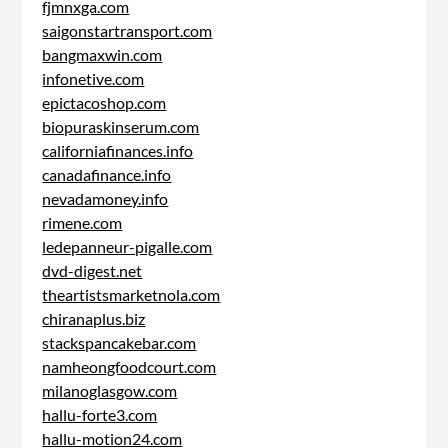
fjmnxga.com
saigonstartransport.com
bangmaxwin.com
infonetive.com
epictacoshop.com
biopuraskinserum.com
californiafinances.info
canadafinance.info
nevadamoney.info
rimene.com
ledepanneur-pigalle.com
dvd-digest.net
theartistsmarketnola.com
chiranaplus.biz
stackspancakebar.com
namheongfoodcourt.com
milanoglasgow.com
hallu-forte3.com
hallu-motion24.com