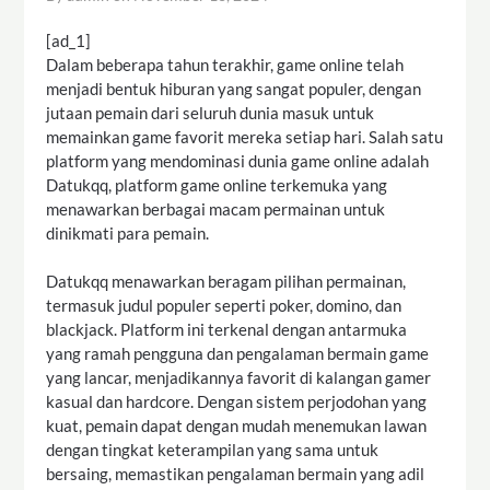
[ad_1]
Dalam beberapa tahun terakhir, game online telah
menjadi bentuk hiburan yang sangat populer, dengan
jutaan pemain dari seluruh dunia masuk untuk
memainkan game favorit mereka setiap hari. Salah satu
platform yang mendominasi dunia game online adalah
Datukqq, platform game online terkemuka yang
menawarkan berbagai macam permainan untuk
dinikmati para pemain.
Datukqq menawarkan beragam pilihan permainan,
termasuk judul populer seperti poker, domino, dan
blackjack. Platform ini terkenal dengan antarmuka
yang ramah pengguna dan pengalaman bermain game
yang lancar, menjadikannya favorit di kalangan gamer
kasual dan hardcore. Dengan sistem perjodohan yang
kuat, pemain dapat dengan mudah menemukan lawan
dengan tingkat keterampilan yang sama untuk
bersaing, memastikan pengalaman bermain yang adil