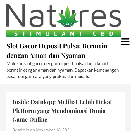
Skip
to
content
Slot Gacor Deposit Pulsa: Bermain
dengan Aman dan Nyaman
Mainkan slot gacor dengan deposit pulsa dan nikmati
bermain dengan aman dan nyaman. Dapatkan kemenangan
besar dengan cara yang praktis dan mudah.
Inside Datukqq: Melihat Lebih Dekat
Platform yang Mendominasi Dunia
Game Online
By admin on
November 13, 2024