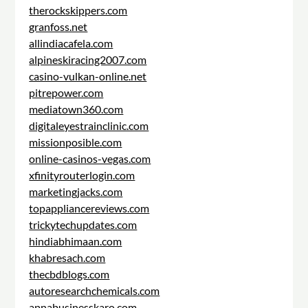
therockskippers.com
granfoss.net
allindiacafela.com
alpineskiracing2007.com
casino-vulkan-online.net
pitrepower.com
mediatown360.com
digitaleyestrainclinic.com
missionposible.com
online-casinos-vegas.com
xfinityrouterlogin.com
marketingjacks.com
topappliancereviews.com
trickytechupdates.com
hindiabhimaan.com
khabresach.com
thecbdblogs.com
autoresearchchemicals.com
apnabusinesskaro.com