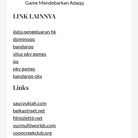
Game Mendebarkan Adaqq
LINK LAINNYA
data pengeluaran hk
dominoqq
bandarqq
situs pkv games
qq
pkv games
bandarqq pkv
Links
saucyukiah.com
beikastreet.net
filmizlettir.net
ourmultiworlds.com
cooncreekclub.org