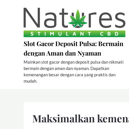
Skip
to
content
Slot Gacor Deposit Pulsa: Bermain
dengan Aman dan Nyaman
Mainkan slot gacor dengan deposit pulsa dan nikmati
bermain dengan aman dan nyaman. Dapatkan
kemenangan besar dengan cara yang praktis dan
mudah.
Maksimalkan kemen