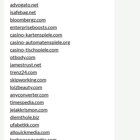
advogato.net
isafebag.net
bloombergz.com
enterpriseboosts.com
casino-kartenspiele.com
casino-automatenspiele.org
casino-tischspiele.com
otbody.com
jamestrust.net
trenz24.com
skipworking.com
loizbeauty.com
anyconverter.com
timespedia.com
jejakkrismon.com
diemthole.biz
ufabetkk.com
allquickmedia.com
technewsgazette.com