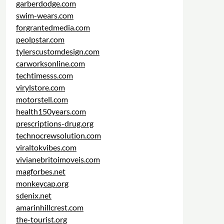
garberdodge.com
swim-wears.com
forgrantedmedia.com
peolpstar.com
tylerscustomdesign.com
carworksonline.com
techtimesss.com
virylstore.com
motorstell.com
health150years.com
prescriptions-drug.org
technocrewsolution.com
viraltokvibes.com
vivianebritoimoveis.com
magforbes.net
monkeycap.org
sdenix.net
amarinhillcrest.com
the-tourist.org