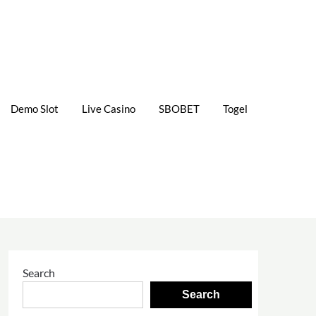
Demo Slot
Live Casino
SBOBET
Togel
Search
Search