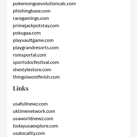
pokemongoevolutioncalc.com
phishingbase.com
racegamings.com
primejackpotstay.com
pokugaa.com
playvaultgame.com
playgrandresorts.com
romsportal.com
sportsdocfestival.com
shestylestore.com
thingsiwontfinish.com
Links
usafullnewz.com
uktimenetwork.com
usaworldnewz.com
todayusaexplore.com
usalocality.com