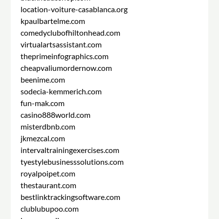
location-voiture-casablanca.org
kpaulbartelme.com
comedyclubofhiltonhead.com
virtualartsassistant.com
theprimeinfographics.com
cheapvaliumordernow.com
beenime.com
sodecia-kemmerich.com
fun-mak.com
casino888world.com
misterdbnb.com
jkmezcal.com
intervaltrainingexercises.com
tyestylebusinesssolutions.com
royalpoipet.com
thestaurant.com
bestlinktrackingsoftware.com
clublubupoo.com