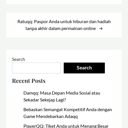
Ratuqq: Paspor Anda untuk hiburan dan hadiah
tanpa akhir dalam permainan online
Search
Search
Recent Posts
Damqq: Masa Depan Media Sosial atau
Sekadar Sekejap Lagi?
Bebaskan Semangat Kompetitif Anda dengan
Game Mendebarkan Adaqq
PlayerQQ: Tiket Anda untuk Menang Besar