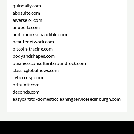
quindaily.com
abosulte.com
aiverse24.com
anubella.com
audiobooksonaudible.com
beautenetwork.com
bitcoin-tracing.com
bodyandshapes.com
businessconsultantsroundrock.com
classicglobalnews.com
cybercusp.com
britaintt.com
deconds.com
easycartltd-domesticcleaningservicesedinburgh.com