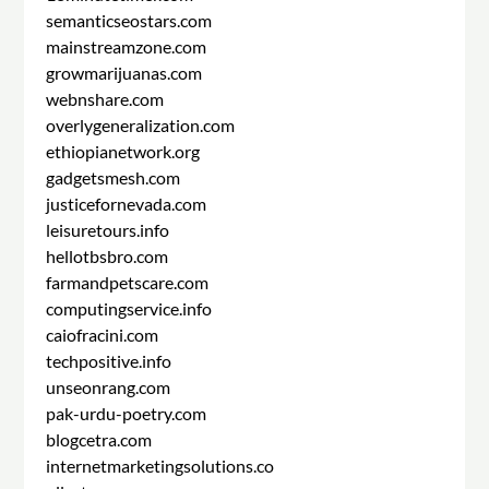
semanticseostars.com
mainstreamzone.com
growmarijuanas.com
webnshare.com
overlygeneralization.com
ethiopianetwork.org
gadgetsmesh.com
justicefornevada.com
leisuretours.info
hellotbsbro.com
farmandpetscare.com
computingservice.info
caiofracini.com
techpositive.info
unseonrang.com
pak-urdu-poetry.com
blogcetra.com
internetmarketingsolutions.co