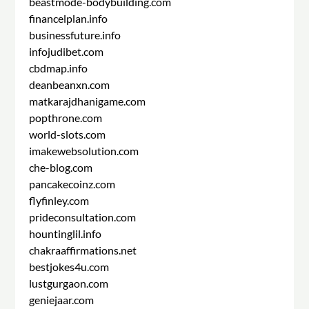
beastmode-bodybuilding.com
financelplan.info
businessfuture.info
infojudibet.com
cbdmap.info
deanbeanxn.com
matkarajdhanigame.com
popthrone.com
world-slots.com
imakewebsolution.com
che-blog.com
pancakecoinz.com
flyfinley.com
prideconsultation.com
hountinglil.info
chakraaffirmations.net
bestjokes4u.com
lustgurgaon.com
geniejaar.com