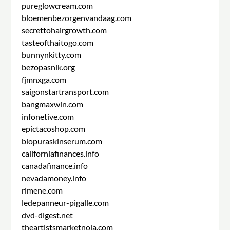
pureglowcream.com
bloemenbezorgenvandaag.com
secrettohairgrowth.com
tasteofthaitogo.com
bunnynkitty.com
bezopasnik.org
fjmnxga.com
saigonstartransport.com
bangmaxwin.com
infonetive.com
epictacoshop.com
biopuraskinserum.com
californiafinances.info
canadafinance.info
nevadamoney.info
rimene.com
ledepanneur-pigalle.com
dvd-digest.net
theartistsmarketnola.com