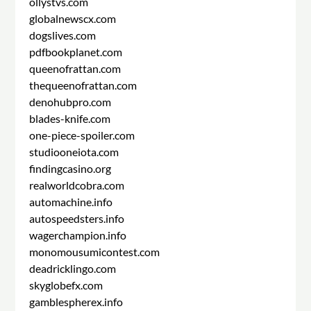
ollystvs.com
globalnewscx.com
dogslives.com
pdfbookplanet.com
queenofrattan.com
thequeenofrattan.com
denohubpro.com
blades-knife.com
one-piece-spoiler.com
studiooneiota.com
findingcasino.org
realworldcobra.com
automachine.info
autospeedsters.info
wagerchampion.info
monomousumicontest.com
deadricklingo.com
skyglobefx.com
gamblespherex.info