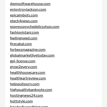
dwmsoftwarehouse.com
enjoytroyjackson.com
epicaimbots.com
etech4news.com
expresspsychedelicsshop.com
fashionistani.com
feelingswed.com
firecabal.com
forbessmagazine.com
globalmarketlivetoday.com
gpl-license.com
grow2every.com
healthhousecare.com
healthkartreview.com
helpquitporn.com
highqualitybanknote.com
hostingnews24.com
hottstyle.com
howtodiyanything.com