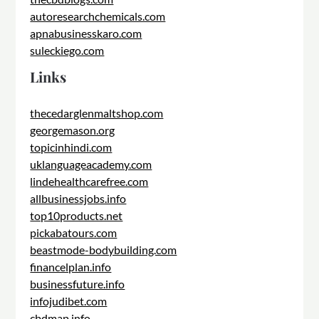
autoresearchchemicals.com
apnabusinesskaro.com
suleckiego.com
Links
thecedarglenmaltshop.com
georgemason.org
topicinhindi.com
uklanguageacademy.com
lindehealthcarefree.com
allbusinessjobs.info
top10products.net
pickabatours.com
beastmode-bodybuilding.com
financelplan.info
businessfuture.info
infojudibet.com
cbdmap.info