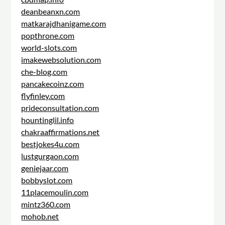
deanbeanxn.com
matkarajdhanigame.com
popthrone.com
world-slots.com
imakewebsolution.com
che-blog.com
pancakecoinz.com
flyfinley.com
prideconsultation.com
hountinglil.info
chakraaffirmations.net
bestjokes4u.com
lustgurgaon.com
geniejaar.com
bobbyslot.com
11placemoulin.com
mintz360.com
mohob.net