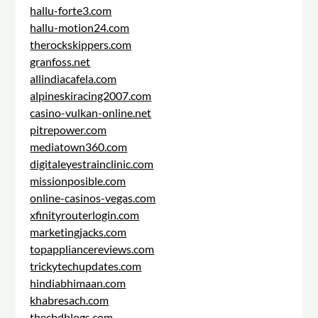
hallu-forte3.com
hallu-motion24.com
therockskippers.com
granfoss.net
allindiacafela.com
alpineskiracing2007.com
casino-vulkan-online.net
pitrepower.com
mediatown360.com
digitaleyestrainclinic.com
missionposible.com
online-casinos-vegas.com
xfinityrouterlogin.com
marketingjacks.com
topappliancereviews.com
trickytechupdates.com
hindiabhimaan.com
khabresach.com
thecbdblogs.com