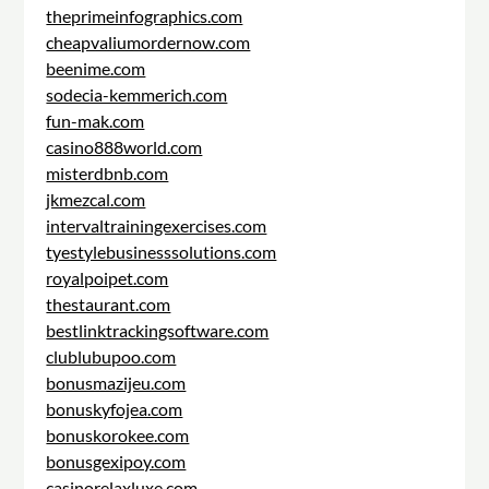
theprimeinfographics.com
cheapvaliumordernow.com
beenime.com
sodecia-kemmerich.com
fun-mak.com
casino888world.com
misterdbnb.com
jkmezcal.com
intervaltrainingexercises.com
tyestylebusinesssolutions.com
royalpoipet.com
thestaurant.com
bestlinktrackingsoftware.com
clublubupoo.com
bonusmazijeu.com
bonuskyfojea.com
bonuskorokee.com
bonusgexipoy.com
casinorelaxluxe.com