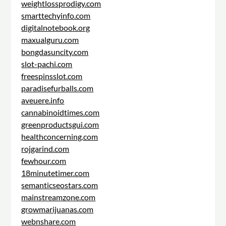
weightlossprodigy.com
smarttechyinfo.com
digitalnotebook.org
maxualguru.com
bongdasuncity.com
slot-pachi.com
freespinsslot.com
paradisefurballs.com
aveuere.info
cannabinoidtimes.com
greenproductsgui.com
healthconcerning.com
rojgarind.com
fewhour.com
18minutetimer.com
semanticseostars.com
mainstreamzone.com
growmarijuanas.com
webnshare.com