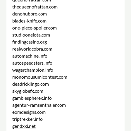
thequeenofrattan.com
denohubpro.com
blades-knife.com
one-piece-spoiler.com
studiooneiota.com
findingcasino.org
realworldcobra.com
automachine.info
autospeedsters.info
wagerchampion.info
monomousumicontest.com
deadricklingo.com
skyglobefx.com
gamblespherex.info
agentur-ramsenthaler.com
eomdesigns.com
triptrekker.info
gendxxi.net