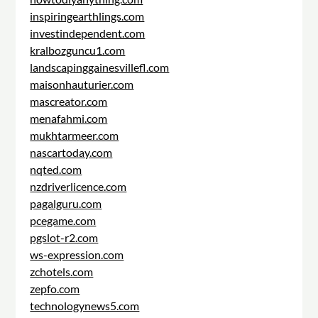
inspiringearthlings.com
investindependent.com
kralbozguncu1.com
landscapinggainesvillefl.com
maisonhauturier.com
mascreator.com
menafahmi.com
mukhtarmeer.com
nascartoday.com
nqted.com
nzdriverlicence.com
pagalguru.com
pcegame.com
pgslot-r2.com
ws-expression.com
zchotels.com
zepfo.com
technologynews5.com