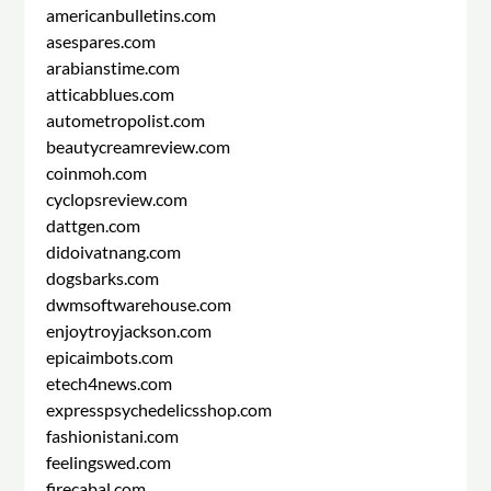
americanbulletins.com
asespares.com
arabianstime.com
atticabblues.com
autometropolist.com
beautycreamreview.com
coinmoh.com
cyclopsreview.com
dattgen.com
didoivatnang.com
dogsbarks.com
dwmsoftwarehouse.com
enjoytroyjackson.com
epicaimbots.com
etech4news.com
expresspsychedelicsshop.com
fashionistani.com
feelingswed.com
firecabal.com