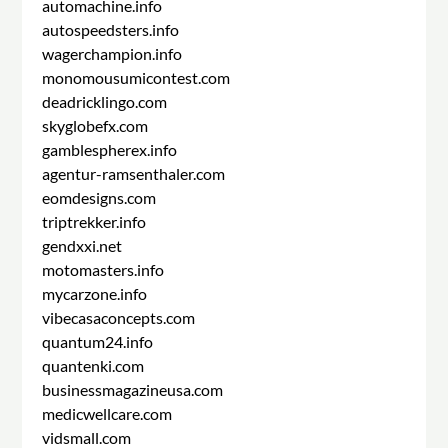
automachine.info
autospeedsters.info
wagerchampion.info
monomousumicontest.com
deadricklingo.com
skyglobefx.com
gamblespherex.info
agentur-ramsenthaler.com
eomdesigns.com
triptrekker.info
gendxxi.net
motomasters.info
mycarzone.info
vibecasaconcepts.com
quantum24.info
quantenki.com
businessmagazineusa.com
medicwellcare.com
vidsmall.com