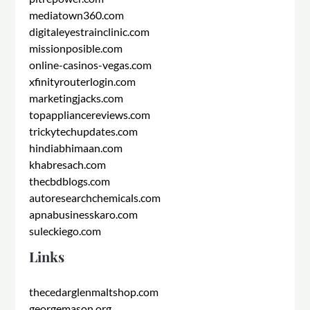
mediatown360.com
digitaleyestrainclinic.com
missionposible.com
online-casinos-vegas.com
xfinityrouterlogin.com
marketingjacks.com
topappliancereviews.com
trickytechupdates.com
hindiabhimaan.com
khabresach.com
thecbdblogs.com
autoresearchchemicals.com
apnabusinesskaro.com
suleckiego.com
Links
thecedarglenmaltshop.com
georgemason.org