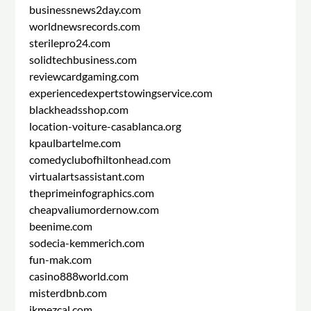
businessnews2day.com
worldnewsrecords.com
sterilepro24.com
solidtechbusiness.com
reviewcardgaming.com
experiencedexpertstowingservice.com
blackheadsshop.com
location-voiture-casablanca.org
kpaulbartelme.com
comedyclubofhiltonhead.com
virtualartsassistant.com
theprimeinfographics.com
cheapvaliumordernow.com
beenime.com
sodecia-kemmerich.com
fun-mak.com
casino888world.com
misterdbnb.com
jkmezcal.com