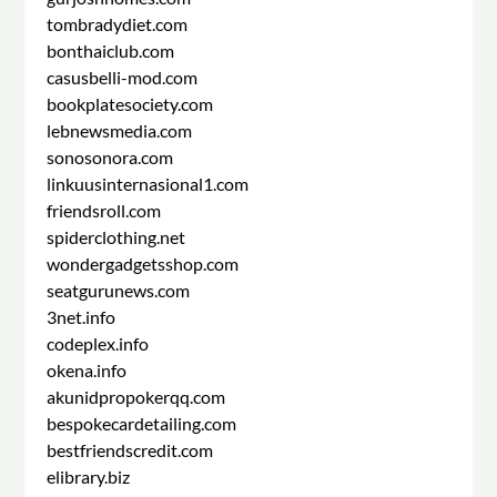
tombradydiet.com
bonthaiclub.com
casusbelli-mod.com
bookplatesociety.com
lebnewsmedia.com
sonosonora.com
linkuusinternasional1.com
friendsroll.com
spiderclothing.net
wondergadgetsshop.com
seatgurunews.com
3net.info
codeplex.info
okena.info
akunidpropokerqq.com
bespokecardetailing.com
bestfriendscredit.com
elibrary.biz