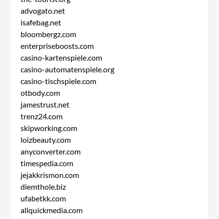
advogato.net
isafebag.net
bloombergz.com
enterpriseboosts.com
casino-kartenspiele.com
casino-automatenspiele.org
casino-tischspiele.com
otbody.com
jamestrust.net
trenz24.com
skipworking.com
loizbeauty.com
anyconverter.com
timespedia.com
jejakkrismon.com
diemthole.biz
ufabetkk.com
allquickmedia.com