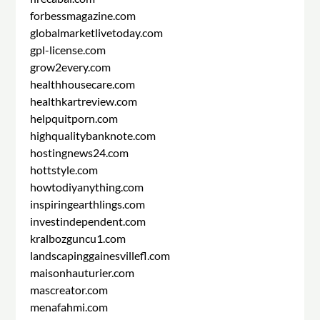
forbessmagazine.com
globalmarketlivetoday.com
gpl-license.com
grow2every.com
healthhousecare.com
healthkartreview.com
helpquitporn.com
highqualitybanknote.com
hostingnews24.com
hottstyle.com
howtodiyanything.com
inspiringearthlings.com
investindependent.com
kralbozguncu1.com
landscapinggainesvillefl.com
maisonhauturier.com
mascreator.com
menafahmi.com