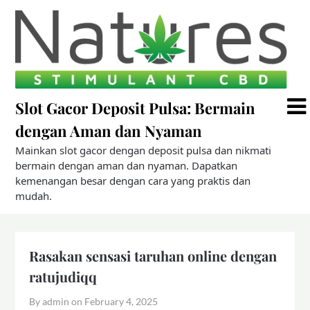
Skip
to
content
Slot Gacor Deposit Pulsa: Bermain
dengan Aman dan Nyaman
Mainkan slot gacor dengan deposit pulsa dan nikmati
bermain dengan aman dan nyaman. Dapatkan
kemenangan besar dengan cara yang praktis dan
mudah.
Rasakan sensasi taruhan online dengan
ratujudiqq
By admin on
February 4, 2025