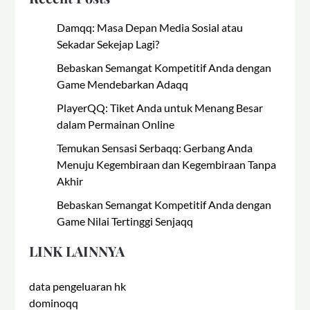
Damqq: Masa Depan Media Sosial atau
Sekadar Sekejap Lagi?
Bebaskan Semangat Kompetitif Anda dengan
Game Mendebarkan Adaqq
PlayerQQ: Tiket Anda untuk Menang Besar
dalam Permainan Online
Temukan Sensasi Serbaqq: Gerbang Anda
Menuju Kegembiraan dan Kegembiraan Tanpa
Akhir
Bebaskan Semangat Kompetitif Anda dengan
Game Nilai Tertinggi Senjaqq
LINK LAINNYA
data pengeluaran hk
dominoqq