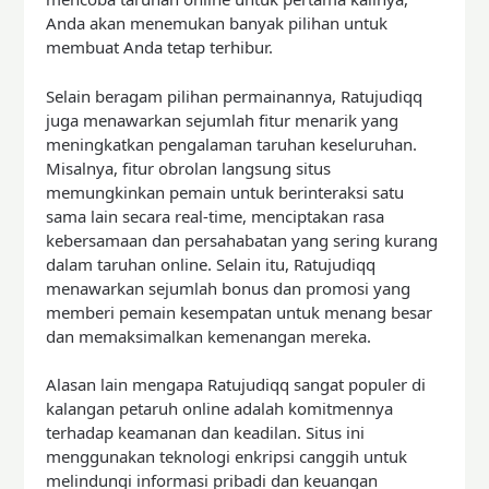
Anda akan menemukan banyak pilihan untuk
membuat Anda tetap terhibur.
Selain beragam pilihan permainannya, Ratujudiqq
juga menawarkan sejumlah fitur menarik yang
meningkatkan pengalaman taruhan keseluruhan.
Misalnya, fitur obrolan langsung situs
memungkinkan pemain untuk berinteraksi satu
sama lain secara real-time, menciptakan rasa
kebersamaan dan persahabatan yang sering kurang
dalam taruhan online. Selain itu, Ratujudiqq
menawarkan sejumlah bonus dan promosi yang
memberi pemain kesempatan untuk menang besar
dan memaksimalkan kemenangan mereka.
Alasan lain mengapa Ratujudiqq sangat populer di
kalangan petaruh online adalah komitmennya
terhadap keamanan dan keadilan. Situs ini
menggunakan teknologi enkripsi canggih untuk
melindungi informasi pribadi dan keuangan