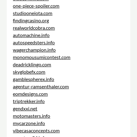
one-piece-spoiler.com
studiooneiota.com
findingcasino.org
realworldcobra.com
automachine.info
autospeedsters.info
wagerchampion.info
monomousumicontest.com
deadricklingo.com
skyglobefx.com
gamblespherex.info
agentur-ramsenthaler.com
eomdesigns.com
triptrekker.info
gendxxi.net
motomasters.info
mycarzone.info
vibecasaconcepts.com