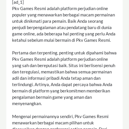
[ad_1]
Pkv Games Resmi adalah platform perjudian online
populer yang menawarkan berbagai macam permainan
untuk dinikmati para pemain. Baik Anda seorang
penjudi berpengalaman atau pendatang baru di dunia
game online, ada beberapa hal penting yang perlu Anda
ketahui sebelum mulai bermain di Pkv Games Resmi.
Pertama dan terpenting, penting untuk dipahami bahwa
Pkv Games Resmi adalah platform perjudian online
yang sah dan bereputasi baik. Situs ini berlisensi penuh
dan teregulasi, memastikan bahwa semua permainan
adil dan informasi pribadi Anda tetap aman dan
terlindungi. Artinya, Anda dapat percaya bahwa Anda
bermain di platform yang berkomitmen memberikan
pengalaman bermain game yang aman dan
menyenangkan.
Mengenai permainannya sendiri, Pkv Games Resmi
menawarkan berbagai macam pilihan untuk
disesuaikan dengan preferensi setiap pemain. Dari