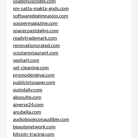
usabonuscodes.com
sm-satta-makta-gods.com
softwaredegimnasios.com
soopermagazine.com
spacecoastdailys.com
readytrademark.com
renovationsrated.com
scoziarestaurant.com
seohart.com
set-cleaning.com
promodesignai.com
publicistspaper.com
quindaily.com
abosulte.com
aiverse24.com
anubella.com
audiobooksonaudible.com
beautenetwork.com
bitcoin-tracing.com