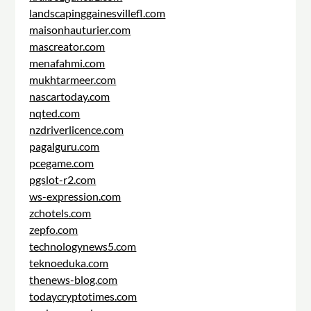
landscapinggainesvillefl.com
maisonhauturier.com
mascreator.com
menafahmi.com
mukhtarmeer.com
nascartoday.com
nqted.com
nzdriverlicence.com
pagalguru.com
pcegame.com
pgslot-r2.com
ws-expression.com
zchotels.com
zepfo.com
technologynews5.com
teknoeduka.com
thenews-blog.com
todaycryptotimes.com