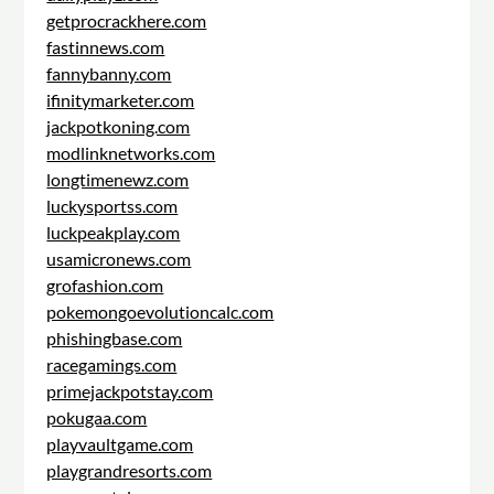
getprocrackhere.com
fastinnews.com
fannybanny.com
ifinitymarketer.com
jackpotkoning.com
modlinknetworks.com
longtimenewz.com
luckysportss.com
luckpeakplay.com
usamicronews.com
grofashion.com
pokemongoevolutioncalc.com
phishingbase.com
racegamings.com
primejackpotstay.com
pokugaa.com
playvaultgame.com
playgrandresorts.com