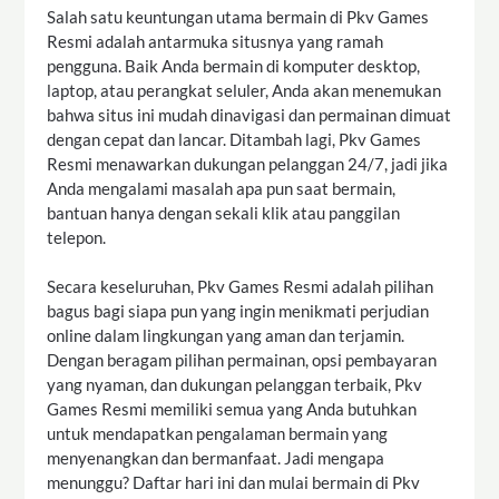
Salah satu keuntungan utama bermain di Pkv Games
Resmi adalah antarmuka situsnya yang ramah
pengguna. Baik Anda bermain di komputer desktop,
laptop, atau perangkat seluler, Anda akan menemukan
bahwa situs ini mudah dinavigasi dan permainan dimuat
dengan cepat dan lancar. Ditambah lagi, Pkv Games
Resmi menawarkan dukungan pelanggan 24/7, jadi jika
Anda mengalami masalah apa pun saat bermain,
bantuan hanya dengan sekali klik atau panggilan
telepon.
Secara keseluruhan, Pkv Games Resmi adalah pilihan
bagus bagi siapa pun yang ingin menikmati perjudian
online dalam lingkungan yang aman dan terjamin.
Dengan beragam pilihan permainan, opsi pembayaran
yang nyaman, dan dukungan pelanggan terbaik, Pkv
Games Resmi memiliki semua yang Anda butuhkan
untuk mendapatkan pengalaman bermain yang
menyenangkan dan bermanfaat. Jadi mengapa
menunggu? Daftar hari ini dan mulai bermain di Pkv