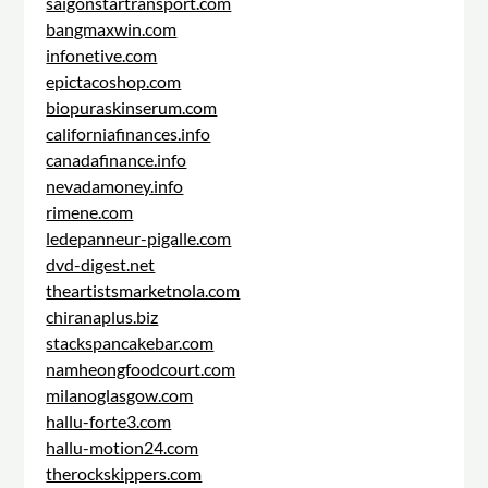
saigonstartransport.com
bangmaxwin.com
infonetive.com
epictacoshop.com
biopuraskinserum.com
californiafinances.info
canadafinance.info
nevadamoney.info
rimene.com
ledepanneur-pigalle.com
dvd-digest.net
theartistsmarketnola.com
chiranaplus.biz
stackspancakebar.com
namheongfoodcourt.com
milanoglasgow.com
hallu-forte3.com
hallu-motion24.com
therockskippers.com