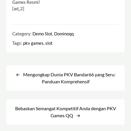
Games Resmi!
[ad_2]
Category:
Demo Slot
,
Dominoqq
Tags:
pkv games
,
slot
Post
navigation
Mengungkap Dunia PKV Bandar66 yang Seru:
Panduan Komprehensif
Bebaskan Semangat Kompetitif Anda dengan PKV
Games QQ