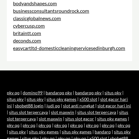
bodyandshapes.com
businessconsultantsroundrock.com
classicglobalnews.com
cybercusp.com
britaintt.com
deconds.com
easycartltd-domesticcleaningservicesedinburgh.com
pkv qq
|
domino99
|
bandarqq pkv
|
bandarqq pkv
|
situs pkv
|
situs pkv
|
situs pkv
|
situs pkv games
|
x500 slot
|
slot gacor hari
ini
|
sbobet88 login
|
judi qq
|
slot anti rungkat
|
slot gacor hari ini
|
situs slot terpercaya
|
slot maxwin
|
situs slot terpercaya
|
situs
slot terpercaya
|
slot maxwin
|
situs slot gacor
|
situs pkv games
|
pkv qq
|
pkv qq
|
pkv qq
|
pkv qq
|
pkv qq
|
pkv qq
|
pkv qq
|
pkv qq
|
situs pkv
|
situs pkv games
|
situs pkv games
|
bandarq
|
situs pkv
games
|
situs pkv
|
pkv qq
|
pkv qq
|
pkv qq
|
x500 slot
|
sbobet88