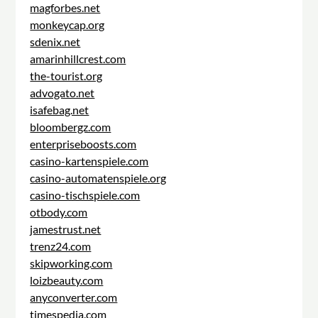
magforbes.net
monkeycap.org
sdenix.net
amarinhillcrest.com
the-tourist.org
advogato.net
isafebag.net
bloombergz.com
enterpriseboosts.com
casino-kartenspiele.com
casino-automatenspiele.org
casino-tischspiele.com
otbody.com
jamestrust.net
trenz24.com
skipworking.com
loizbeauty.com
anyconverter.com
timespedia.com