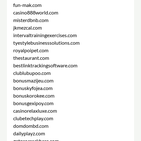
fun-mak.com
casino888world.com
misterdbnb.com
jkmezcal.com
intervaltrainingexercises.com
tyestylebusinesssolutions.com
royalpoipet.com
thestaurant.com
bestlinktrackingsoftware.com
clublubupoo.com
bonusmazijeu.com
bonuskyfojea.com
bonuskorokee.com
bonusgexipoy.com
casinorelaxluxe.com
clubetechplay.com
domdombd.com
dailyplayz.com
getprocrackhere.com