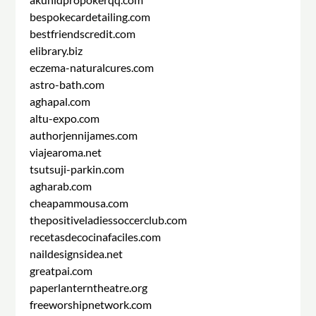
bespokecardetailing.com
bestfriendscredit.com
elibrary.biz
eczema-naturalcures.com
astro-bath.com
aghapal.com
altu-expo.com
authorjennijames.com
viajearoma.net
tsutsuji-parkin.com
agharab.com
cheapammousa.com
thepositiveladiessoccerclub.com
recetasdecocinafaciles.com
naildesignsidea.net
greatpai.com
paperlanterntheatre.org
freeworshipnetwork.com