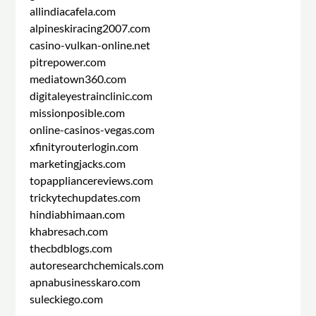
allindiacafela.com
alpineskiracing2007.com
casino-vulkan-online.net
pitrepower.com
mediatown360.com
digitaleyestrainclinic.com
missionposible.com
online-casinos-vegas.com
xfinityrouterlogin.com
marketingjacks.com
topappliancereviews.com
trickytechupdates.com
hindiabhimaan.com
khabresach.com
thecbdblogs.com
autoresearchchemicals.com
apnabusinesskaro.com
suleckiego.com