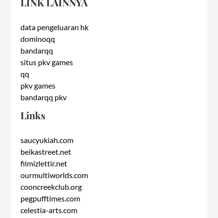
LINK LAINNYA
data pengeluaran hk
dominoqq
bandarqq
situs pkv games
qq
pkv games
bandarqq pkv
Links
saucyukiah.com
beikastreet.net
filmizlettir.net
ourmultiworlds.com
cooncreekclub.org
pegpufftimes.com
celestia-arts.com