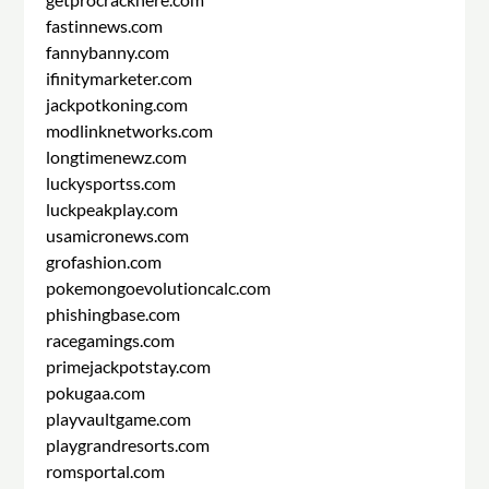
fastinnews.com
fannybanny.com
ifinitymarketer.com
jackpotkoning.com
modlinknetworks.com
longtimenewz.com
luckysportss.com
luckpeakplay.com
usamicronews.com
grofashion.com
pokemongoevolutioncalc.com
phishingbase.com
racegamings.com
primejackpotstay.com
pokugaa.com
playvaultgame.com
playgrandresorts.com
romsportal.com