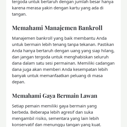
tergoda untuk bertaruh dengan jumlah besar hanya
karena merasa yakin dengan kartu yang ada di
tangan.
Memahami Manajemen Bankroll
Manajemen bankroll yang baik membantu Anda
untuk bermain lebih tenang tanpa tekanan. Pastikan
Anda hanya bertaruh dengan uang yang siap hilang,
dan jangan tergoda untuk menghabiskan seluruh
dana dalam satu sesi permainan. Memiliki cadangan
dana juga akan memberi Anda kesempatan lebih
banyak untuk memanfaatkan peluang di masa
depan.
Memahami Gaya Bermain Lawan
Setiap pemain memiliki gaya bermain yang
berbeda. Beberapa lebih agresif dan suka
mengambil risiko, sementara yang lain lebih
konservatif dan menunggu tangan yang kuat.