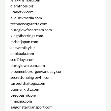
diemthole.biz
ufabetkk.com
allquickmedia.com
technewsgazette.com
pureglowfacecream.com
kingofherrings.com
mrbetjapan.com
anewentity.biz
appkuala.com
seo7days.com
pureglowcream.com
bloemenbezorgenvandaag.com
secrettohairgrowth.com
tasteofthaitogo.com
bunnynkitty.com
bezopasnik.org
fjmnxga.com
saigonstartransport.com