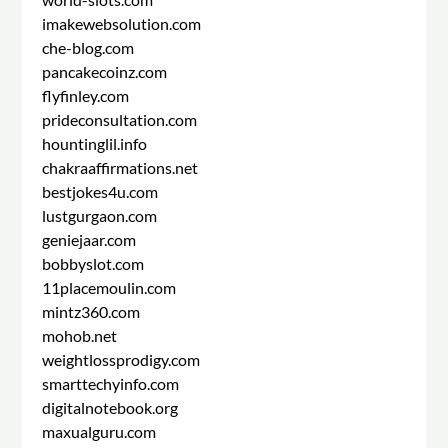
imakewebsolution.com
che-blog.com
pancakecoinz.com
flyfinley.com
prideconsultation.com
hountinglil.info
chakraaffirmations.net
bestjokes4u.com
lustgurgaon.com
geniejaar.com
bobbyslot.com
11placemoulin.com
mintz360.com
mohob.net
weightlossprodigy.com
smarttechyinfo.com
digitalnotebook.org
maxualguru.com