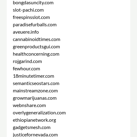
bongdasuncity.com
slot-pachi.com
freespinsslot.com
paradisefurballs.com
aveuere.info
cannabinoidtimes.com
greenproductsgui.com
healthconcerning.com
rojgarind.com
fewhour.com
18minutetimer.com
semanticseostars.com
mainstreamzone.com
growmarijuanas.com
webnshare.com
overlygeneralization.com
ethiopianetwork.org
gadgetsmesh.com
justicefornevada.com