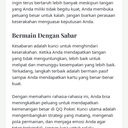
ingin terus bertaruh lebih banyak meskipun tangan
yang Anda miliki tidak begitu kuat, Anda membuka
peluang besar untuk kalah. Jangan biarkan perasaan
keserakahan menguasai keputusan Anda.
Bermain Dengan Sabar
Kesabaran adalah kunci untuk menghindari
keserakahan. Ketika Anda mendapatkan tangan
yang tidak menguntungkan, lebih baik untuk
melipat dan menunggu kesempatan yang lebih baik.
Terkadang, langkah terbaik adalah bermain pasif
sampai Anda mendapatkan kartu yang benar-benar
kuat.
Dengan memahami rahasia-rahasia ini, Anda bisa
meningkatkan peluang untuk mendapatkan
kemenangan besar di QQ Poker. Kunci utama adalah
mengembangkan strategi yang matang, mengenali
pola permainan, dan menjaga emosi Anda agar
tetap terkendali. Jangan lupa untuk selalu