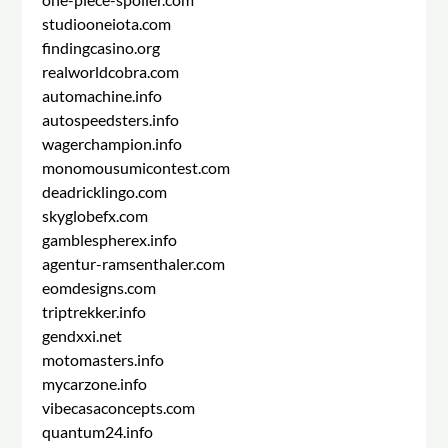
studiooneiota.com
findingcasino.org
realworldcobra.com
automachine.info
autospeedsters.info
wagerchampion.info
monomousumicontest.com
deadricklingo.com
skyglobefx.com
gamblespherex.info
agentur-ramsenthaler.com
eomdesigns.com
triptrekker.info
gendxxi.net
motomasters.info
mycarzone.info
vibecasaconcepts.com
quantum24.info