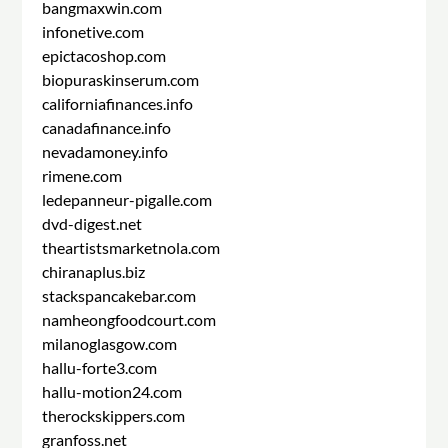
bangmaxwin.com
infonetive.com
epictacoshop.com
biopuraskinserum.com
californiafinances.info
canadafinance.info
nevadamoney.info
rimene.com
ledepanneur-pigalle.com
dvd-digest.net
theartistsmarketnola.com
chiranaplus.biz
stackspancakebar.com
namheongfoodcourt.com
milanoglasgow.com
hallu-forte3.com
hallu-motion24.com
therockskippers.com
granfoss.net