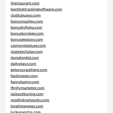
thestaurant.com
bestlinktrackingsoftware.com
clublubupoo.com
bonusmazijeu.com
bonuskyfojea.com
bonuskorokee.com
bonusgexipoy.com
casinorelaxluxe.com
clubetechplay.com
domdombd.com
dailyplayz.com
getprocrackhere.com
fastinnews.com
fannybanny.com
ifinitymarketer.com
jackpotkoning.com
modlinknetworks.com
longtimenewz.com
luckysportss.com