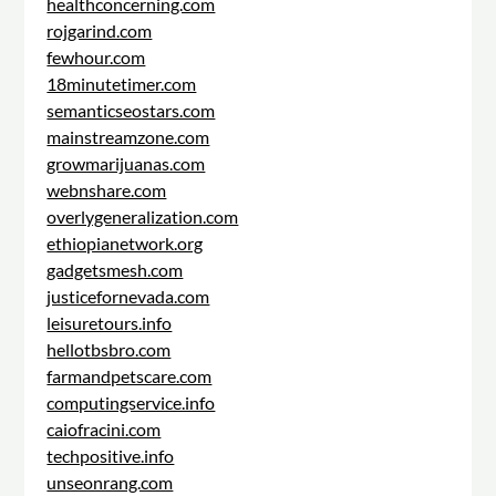
healthconcerning.com
rojgarind.com
fewhour.com
18minutetimer.com
semanticseostars.com
mainstreamzone.com
growmarijuanas.com
webnshare.com
overlygeneralization.com
ethiopianetwork.org
gadgetsmesh.com
justicefornevada.com
leisuretours.info
hellotbsbro.com
farmandpetscare.com
computingservice.info
caiofracini.com
techpositive.info
unseonrang.com