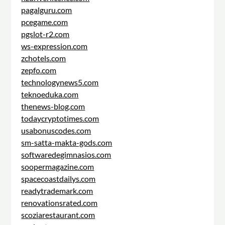
pagalguru.com
pcegame.com
pgslot-r2.com
ws-expression.com
zchotels.com
zepfo.com
technologynews5.com
teknoeduka.com
thenews-blog.com
todaycryptotimes.com
usabonuscodes.com
sm-satta-makta-gods.com
softwaredegimnasios.com
soopermagazine.com
spacecoastdailys.com
readytrademark.com
renovationsrated.com
scoziarestaurant.com