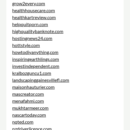
grow2every.com
healthhousecare.com
healthkartreview.com
helpquitporn.com
highqualitybanknote.com
hostingnews24.com
hottstyle.com
howtodiyanything.com
inspiringearthlings.com
investindependent.com
kralbozguncu1.com
landscapinggainesvillefl.com
maisonhauturier.com
mascreator.com
menafahmi.com
mukhtarmeer.com
nascartoday.com
nqted.com
nzdriverlicence.com