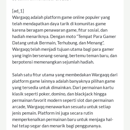
[ad_1]
Wargaqq adalah platform game online populer yang
telah mendapatkan daya tarik di komunitas game
karena beragam penawaran game, fitur sosial, dan
hadiah menariknya. Dengan moto “Tempat Para Gamer
Datang untuk Bermain, Terhubung, dan Menang”,
Wargaqq telah menjadi tujuan utama bagi para gamer
yang ingin bersenang-senang, bertemu teman baru, dan
berpotensi memenangkan sejumlah hadiah.
Salah satu fitur utama yang membedakan Wargaqq dari
platform game lainnya adalah banyaknya pilihan game
yang tersedia untuk dimainkan. Dari permainan kartu
klasik seperti poker, domino, dan blackjack hingga
permainan favorit modern seperti slot dan permainan
arcade, Wargaqq menawarkan sesuatu untuk setiap
jenis pemain. Platform ini juga secara rutin
memperkenalkan permainan baru untuk menjaga hal-
hal tetap segar dan menarik bagi penggunanya.