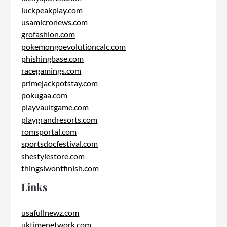
luckpeakplay.com
usamicronews.com
grofashion.com
pokemongoevolutioncalc.com
phishingbase.com
racegamings.com
primejackpotstay.com
pokugaa.com
playvaultgame.com
playgrandresorts.com
romsportal.com
sportsdocfestival.com
shestylestore.com
thingsiwontfinish.com
Links
usafullnewz.com
uktimenetwork.com