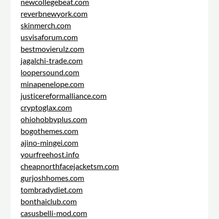
newcollegebeat.com
reverbnewyork.com
skinmerch.com
usvisaforum.com
bestmovierulz.com
jagalchi-trade.com
loopersound.com
minapenelope.com
justicereformalliance.com
cryptoglax.com
ohiohobbyplus.com
bogothemes.com
ajino-mingei.com
yourfreehost.info
cheapnorthfacejacketsm.com
gurjoshhomes.com
tombradydiet.com
bonthaiclub.com
casusbelli-mod.com