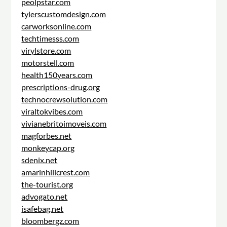
peolpstar.com
tylerscustomdesign.com
carworksonline.com
techtimesss.com
virylstore.com
motorstell.com
health150years.com
prescriptions-drug.org
technocrewsolution.com
viraltokvibes.com
vivianebritoimoveis.com
magforbes.net
monkeycap.org
sdenix.net
amarinhillcrest.com
the-tourist.org
advogato.net
isafebag.net
bloombergz.com