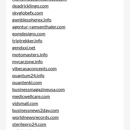
deadricklingo.com
skyglobefx.com
gamblespherex.info
agentur-ramsenthaler.com
eomdesigns.com
triptrekker.info
gendxxi.net
motomasters.info
mycarzone.info
vibecasaconcepts.com
quantum24.info
quantenki.com
businessmagazineusa.com
medicwellcare.com
vidsmall.com
businessnews2day.com
worldnewsrecords.com
sterilepro24.com