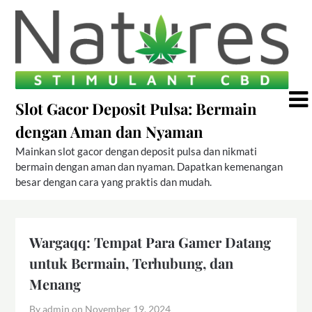
Skip
to
content
Slot Gacor Deposit Pulsa: Bermain
dengan Aman dan Nyaman
Mainkan slot gacor dengan deposit pulsa dan nikmati
bermain dengan aman dan nyaman. Dapatkan kemenangan
besar dengan cara yang praktis dan mudah.
Wargaqq: Tempat Para Gamer Datang
untuk Bermain, Terhubung, dan
Menang
By admin on
November 19, 2024