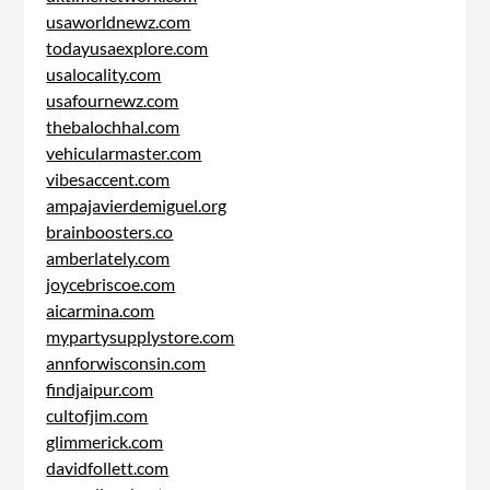
usaworldnewz.com
todayusaexplore.com
usalocality.com
usafournewz.com
thebalochhal.com
vehicularmaster.com
vibesaccent.com
ampajavierdemiguel.org
brainboosters.co
amberlately.com
joycebriscoe.com
aicarmina.com
mypartysupplystore.com
annforwisconsin.com
findjaipur.com
cultofjim.com
glimmerick.com
davidfollett.com