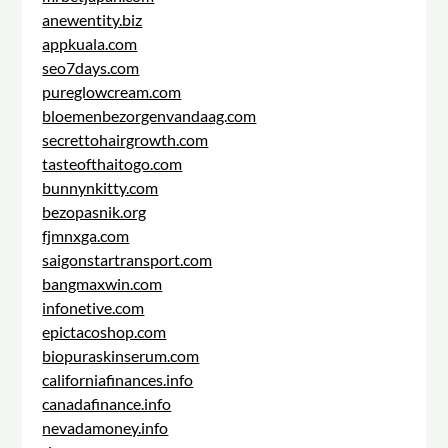
anewentity.biz
appkuala.com
seo7days.com
pureglowcream.com
bloemenbezorgenvandaag.com
secrettohairgrowth.com
tasteofthaitogo.com
bunnynkitty.com
bezopasnik.org
fjmnxga.com
saigonstartransport.com
bangmaxwin.com
infonetive.com
epictacoshop.com
biopuraskinserum.com
californiafinances.info
canadafinance.info
nevadamoney.info