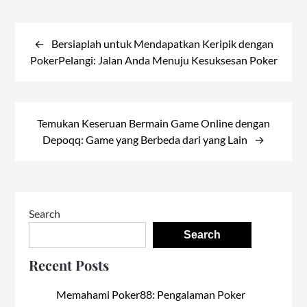
Post
navigation
Bersiaplah untuk Mendapatkan Keripik dengan
PokerPelangi: Jalan Anda Menuju Kesuksesan Poker
Temukan Keseruan Bermain Game Online dengan
Depoqq: Game yang Berbeda dari yang Lain
Search
Search
Recent Posts
Memahami Poker88: Pengalaman Poker