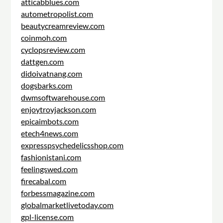
atticabblues.com
autometropolist.com
beautycreamreview.com
coinmoh.com
cyclopsreview.com
dattgen.com
didoivatnang.com
dogsbarks.com
dwmsoftwarehouse.com
enjoytroyjackson.com
epicaimbots.com
etech4news.com
expresspsychedelicsshop.com
fashionistani.com
feelingswed.com
firecabal.com
forbessmagazine.com
globalmarketlivetoday.com
gpl-license.com