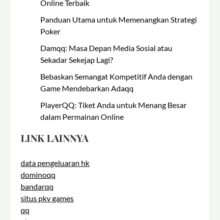
Online Terbaik
Panduan Utama untuk Memenangkan Strategi
Poker
Damqq: Masa Depan Media Sosial atau
Sekadar Sekejap Lagi?
Bebaskan Semangat Kompetitif Anda dengan
Game Mendebarkan Adaqq
PlayerQQ: Tiket Anda untuk Menang Besar
dalam Permainan Online
LINK LAINNYA
data pengeluaran hk
dominoqq
bandarqq
situs pkv games
qq