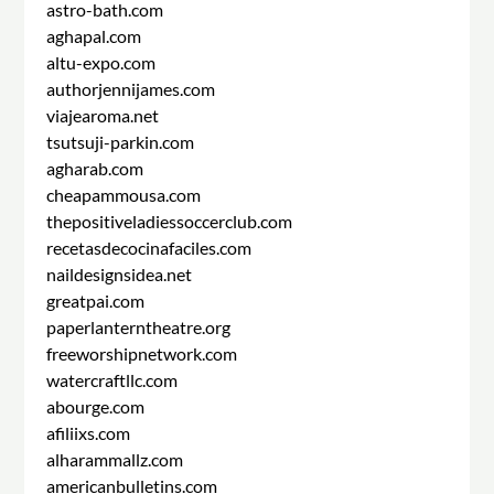
astro-bath.com
aghapal.com
altu-expo.com
authorjennijames.com
viajearoma.net
tsutsuji-parkin.com
agharab.com
cheapammousa.com
thepositiveladiessoccerclub.com
recetasdecocinafaciles.com
naildesignsidea.net
greatpai.com
paperlanterntheatre.org
freeworshipnetwork.com
watercraftllc.com
abourge.com
afiliixs.com
alharammallz.com
americanbulletins.com