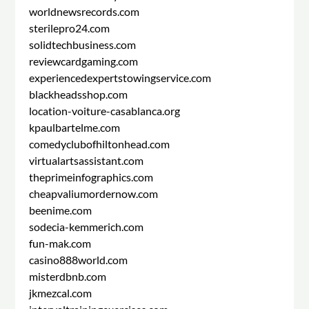
worldnewsrecords.com
sterilepro24.com
solidtechbusiness.com
reviewcardgaming.com
experiencedexpertstowingservice.com
blackheadsshop.com
location-voiture-casablanca.org
kpaulbartelme.com
comedyclubofhiltonhead.com
virtualartsassistant.com
theprimeinfographics.com
cheapvaliumordernow.com
beenime.com
sodecia-kemmerich.com
fun-mak.com
casino888world.com
misterdbnb.com
jkmezcal.com