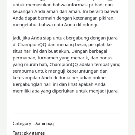
untuk memastikan bahwa informasi pribadi dan
keuangan Anda aman dan aman. Ini berarti bahwa
Anda dapat bermain dengan ketenangan pikiran,
mengetahui bahwa data Anda dilindungi.
Jadi, jika Anda siap untuk bergabung dengan juara
di ChampionQQ dan menang besar, pergilah ke
situs hari ini dan buat akun. Dengan berbagai
permainan, turnamen yang menarik, dan bonus
yang murah hati, ChampionQQ adalah tempat yang
sempurna untuk menguji keberuntungan dan
keterampilan Anda di dunia perjudian online.
Bergabunglah hari ini dan lihat apakah Anda
memiliki apa yang diperlukan untuk menjadi juara.
Category:
Dominoqq
Tags:
pkv games