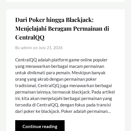
Dari Poker hingga Blackjack:
Menjelajahi Beragam Permainan di
CentralQQ
By admin on
July 21, 2026
CentralQQ adalah platform game online populer
yang menawarkan berbagai macam permainan
untuk dinikmati para pemain. Meskipun banyak
orang yang akrab dengan permainan poker
tradisional, CentralQQ juga menawarkan berbagai
permainan lainnya, termasuk blackjack. Pada artikel
ini, kita akan menjelajahi berbagai permainan yang
tersedia di CentralQQ, dengan fokus pada transisi
dari poker ke blackjack. Poker adalah permainan…
Continue reading