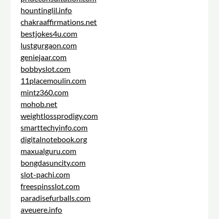
hountinglil.info
chakraaffirmations.net
bestjokes4u.com
lustgurgaon.com
geniejaar.com
bobbyslot.com
11placemoulin.com
mintz360.com
mohob.net
weightlossprodigy.com
smarttechyinfo.com
digitalnotebook.org
maxualguru.com
bongdasuncity.com
slot-pachi.com
freespinsslot.com
paradisefurballs.com
aveuere.info