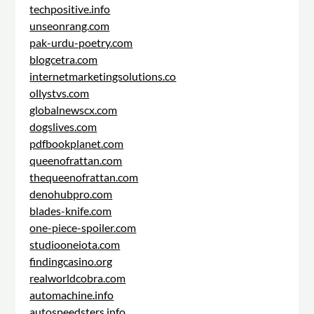
techpositive.info
unseonrang.com
pak-urdu-poetry.com
blogcetra.com
internetmarketingsolutions.co
ollystvs.com
globalnewscx.com
dogslives.com
pdfbookplanet.com
queenofrattan.com
thequeenofrattan.com
denohubpro.com
blades-knife.com
one-piece-spoiler.com
studiooneiota.com
findingcasino.org
realworldcobra.com
automachine.info
autospeedsters.info