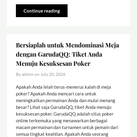
Continue reading
Bersiaplah untuk Mendominasi Meja
dengan GarudaQQ: Tiket Anda
Menuju Kesuksesan Poker
By admin on
July 20, 2026
Apakah Anda lelah terus-menerus kalah di meja
poker? Apakah Anda mencari cara untuk
meningkatkan permainan Anda dan mulai menang
besar? Lihat saja GarudaQQ, tiket Anda menuju
kesuksesan poker. GarudaQQ adalah situs poker
online terkemuka yang menawarkan berbagai
macam permainan dan turnamen untuk pemain dari
semua tingkat keahlian. Apakah Anda seorang