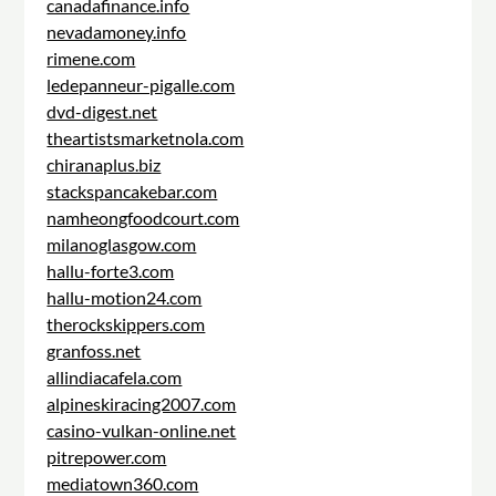
canadafinance.info
nevadamoney.info
rimene.com
ledepanneur-pigalle.com
dvd-digest.net
theartistsmarketnola.com
chiranaplus.biz
stackspancakebar.com
namheongfoodcourt.com
milanoglasgow.com
hallu-forte3.com
hallu-motion24.com
therockskippers.com
granfoss.net
allindiacafela.com
alpineskiracing2007.com
casino-vulkan-online.net
pitrepower.com
mediatown360.com