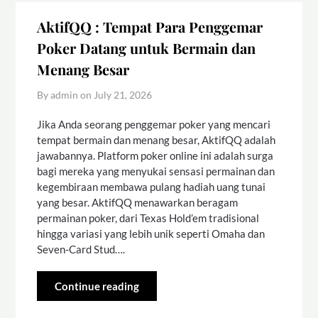
AktifQQ : Tempat Para Penggemar
Poker Datang untuk Bermain dan
Menang Besar
By admin on
July 21, 2026
Jika Anda seorang penggemar poker yang mencari
tempat bermain dan menang besar, AktifQQ adalah
jawabannya. Platform poker online ini adalah surga
bagi mereka yang menyukai sensasi permainan dan
kegembiraan membawa pulang hadiah uang tunai
yang besar. AktifQQ menawarkan beragam
permainan poker, dari Texas Hold’em tradisional
hingga variasi yang lebih unik seperti Omaha dan
Seven-Card Stud….
Continue reading