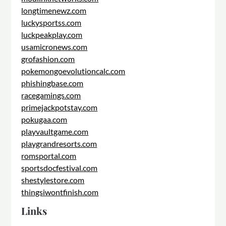
longtimenewz.com
luckysportss.com
luckpeakplay.com
usamicronews.com
grofashion.com
pokemongoevolutioncalc.com
phishingbase.com
racegamings.com
primejackpotstay.com
pokugaa.com
playvaultgame.com
playgrandresorts.com
romsportal.com
sportsdocfestival.com
shestylestore.com
thingsiwontfinish.com
Links