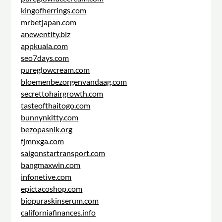
kingofherrings.com
mrbetjapan.com
anewentity.biz
appkuala.com
seo7days.com
pureglowcream.com
bloemenbezorgenvandaag.com
secrettohairgrowth.com
tasteofthaitogo.com
bunnynkitty.com
bezopasnik.org
fjmnxga.com
saigonstartransport.com
bangmaxwin.com
infonetive.com
epictacoshop.com
biopuraskinserum.com
californiafinances.info