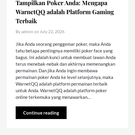
Tampilkan Poker Anda: Mengapa
WarnetQQ adalah Platform Gaming
Terbaik
By admin on
July 22, 2026
Jika Anda seorang penggemar poker, maka Anda
tahu betapa pentingnya memiliki poker face yang
bagus. Ini adalah kunci untuk membuat lawan Anda
terus menebak-nebak dan akhirnya memenangkan
permainan. Dan jika Anda ingin membawa
permainan poker Anda ke level selanjutnya, maka
WarnetQQ adalah platform permainan terbaik
untuk Anda. WarnetQQ adalah platform poker
online terkemuka yang menawarkan…
Continue reading