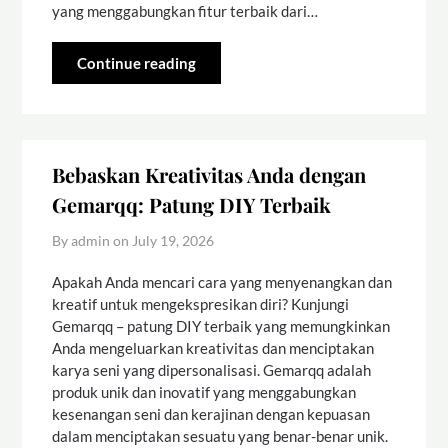
yang menggabungkan fitur terbaik dari…
Continue reading
Bebaskan Kreativitas Anda dengan
Gemarqq: Patung DIY Terbaik
By admin on
July 19, 2026
Apakah Anda mencari cara yang menyenangkan dan
kreatif untuk mengekspresikan diri? Kunjungi
Gemarqq – patung DIY terbaik yang memungkinkan
Anda mengeluarkan kreativitas dan menciptakan
karya seni yang dipersonalisasi. Gemarqq adalah
produk unik dan inovatif yang menggabungkan
kesenangan seni dan kerajinan dengan kepuasan
dalam menciptakan sesuatu yang benar-benar unik.