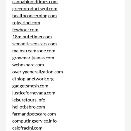
cannabinoidtimes.com
greenproductsgui.com
healthconcerning.com
rojgarind.com
fewhour.com
18minutetimer.com
semanticseostars.com
mainstreamzone.com
growmarijuanas.com
webnshare.com
overlygeneralization.com
ethiopianetwork.org
gadgetsmesh.com
justicefornevada.com
leisuretours.info
hellotbsbro.com
farmandpetscare.com
computingservice.info
caiofracini.com