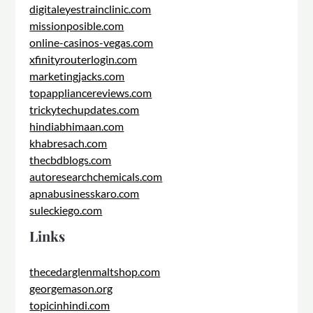
digitaleyestrainclinic.com
missionposible.com
online-casinos-vegas.com
xfinityrouterlogin.com
marketingjacks.com
topappliancereviews.com
trickytechupdates.com
hindiabhimaan.com
khabresach.com
thecbdblogs.com
autoresearchchemicals.com
apnabusinesskaro.com
suleckiego.com
Links
thecedarglenmaltshop.com
georgemason.org
topicinhindi.com