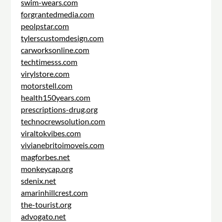
swim-wears.com
forgrantedmedia.com
peolpstar.com
tylerscustomdesign.com
carworksonline.com
techtimesss.com
virylstore.com
motorstell.com
health150years.com
prescriptions-drug.org
technocrewsolution.com
viraltokvibes.com
vivianebritoimoveis.com
magforbes.net
monkeycap.org
sdenix.net
amarinhillcrest.com
the-tourist.org
advogato.net