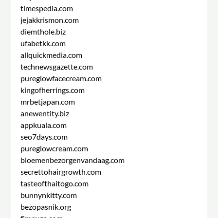
timespedia.com
jejakkrismon.com
diemthole.biz
ufabetkk.com
allquickmedia.com
technewsgazette.com
pureglowfacecream.com
kingofherrings.com
mrbetjapan.com
anewentity.biz
appkuala.com
seo7days.com
pureglowcream.com
bloemenbezorgenvandaag.com
secrettohairgrowth.com
tasteofthaitogo.com
bunnynkitty.com
bezopasnik.org