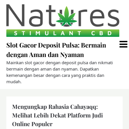
Skip
to
content
Slot Gacor Deposit Pulsa: Bermain
dengan Aman dan Nyaman
Mainkan slot gacor dengan deposit pulsa dan nikmati
bermain dengan aman dan nyaman. Dapatkan
kemenangan besar dengan cara yang praktis dan
mudah.
Mengungkap Rahasia Cahayaqq:
Melihat Lebih Dekat Platform Judi
Online Populer