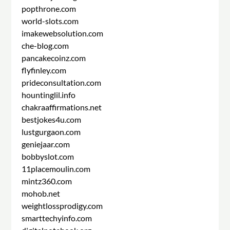
popthrone.com
world-slots.com
imakewebsolution.com
che-blog.com
pancakecoinz.com
flyfinley.com
prideconsultation.com
hountinglil.info
chakraaffirmations.net
bestjokes4u.com
lustgurgaon.com
geniejaar.com
bobbyslot.com
11placemoulin.com
mintz360.com
mohob.net
weightlossprodigy.com
smarttechyinfo.com