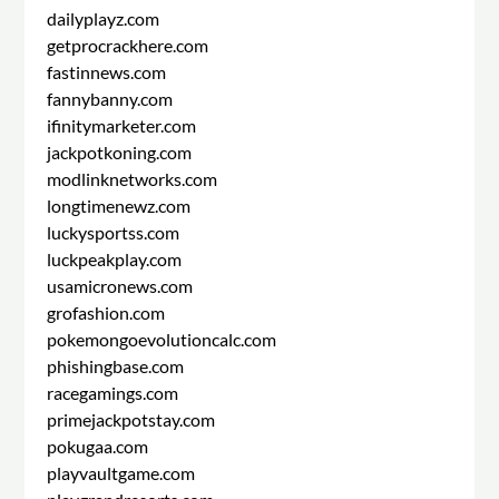
dailyplayz.com
getprocrackhere.com
fastinnews.com
fannybanny.com
ifinitymarketer.com
jackpotkoning.com
modlinknetworks.com
longtimenewz.com
luckysportss.com
luckpeakplay.com
usamicronews.com
grofashion.com
pokemongoevolutioncalc.com
phishingbase.com
racegamings.com
primejackpotstay.com
pokugaa.com
playvaultgame.com